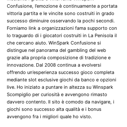
Confusione, l’emozione è continuamente a portata
vittoria partita e le vincite sono costruiti in grado
successo diminuire osservando la pochi secondi.
Forniamo link a organizzazioni fama supporto con
lo traguardo di i giocatori costruiti in La Penisola il
che cercano aiuto. WinSpark Confusione si
distingue nel panorama del gambling del web
grazie alla propria composizione di tradizione e
innovazione. Dal 2008 continua a evolversi
offrendo un’esperienza successo gioco completa
mediante slot esclusive giochi da banco e opzioni
live. Ho iniziato a puntare in altezza su Winspark
Scompiglio per curiosità e avvengono rimasto
davvero contento. Il sito è comodo da navigare, i
giochi sono successo alta qualità e i bonus
avvengono fra i migliori quale ho visto.