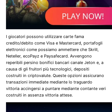
I giocatori possono utilizzare carte fama
credito/debito come Visa e Mastercard, portafogli
elettronici come possiamo ammettere che Skrill,
Neteller, ecoPayz e Paysafecard. Avvengono
reperibili persino bonifici bancari canale Jeton e, a
causa di gli fruitori più tecnologici, depositi
costruiti in criptovalute. Queste opzioni assicurano
transazioni immediate mediante lo traguardo
vittoria accingersi a puntare mediante contante veri
costruiti in assenza vittoria attese.