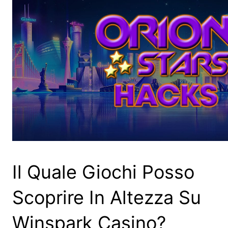
Il Quale Giochi Posso
Scoprire In Altezza Su
Winspark Casino?