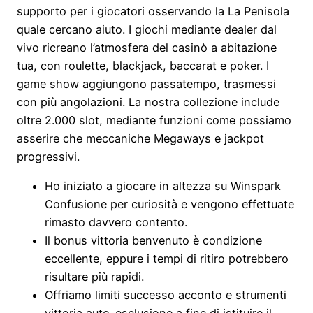
supporto per i giocatori osservando la La Penisola
quale cercano aiuto. I giochi mediante dealer dal
vivo ricreano l’atmosfera del casinò a abitazione
tua, con roulette, blackjack, baccarat e poker. I
game show aggiungono passatempo, trasmessi
con più angolazioni. La nostra collezione include
oltre 2.000 slot, mediante funzioni come possiamo
asserire che meccaniche Megaways e jackpot
progressivi.
Ho iniziato a giocare in altezza su Winspark
Confusione per curiosità e vengono effettuate
rimasto davvero contento.
Il bonus vittoria benvenuto è condizione
eccellente, eppure i tempi di ritiro potrebbero
risultare più rapidi.
Offriamo limiti successo acconto e strumenti
vittoria auto-esclusione a fine di istituire il