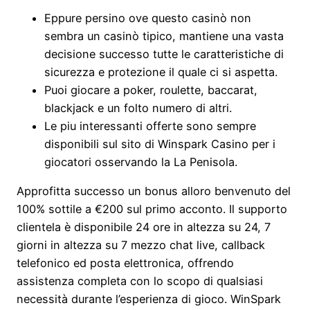
Eppure persino ove questo casinò non
sembra un casinò tipico, mantiene una vasta
decisione successo tutte le caratteristiche di
sicurezza e protezione il quale ci si aspetta.
Puoi giocare a poker, roulette, baccarat,
blackjack e un folto numero di altri.
Le piu interessanti offerte sono sempre
disponibili sul sito di Winspark Casino per i
giocatori osservando la La Penisola.
Approfitta successo un bonus alloro benvenuto del
100% sottile a €200 sul primo acconto. Il supporto
clientela è disponibile 24 ore in altezza su 24, 7
giorni in altezza su 7 mezzo chat live, callback
telefonico ed posta elettronica, offrendo
assistenza completa con lo scopo di qualsiasi
necessità durante l’esperienza di gioco. WinSpark