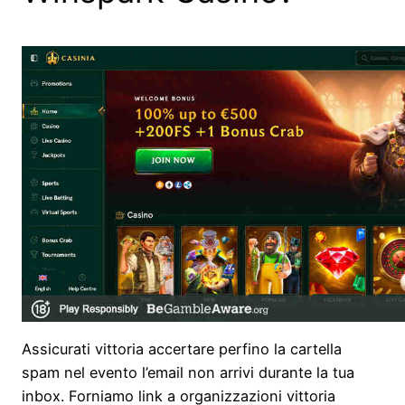
Assicurati vittoria accertare perfino la cartella
spam nel evento l’email non arrivi durante la tua
inbox. Forniamo link a organizzazioni vittoria