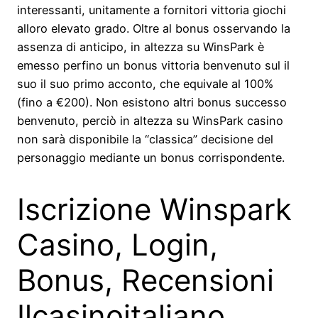
interessanti, unitamente a fornitori vittoria giochi
alloro elevato grado. Oltre al bonus osservando la
assenza di anticipo, in altezza su WinsPark è
emesso perfino un bonus vittoria benvenuto sul il
suo il suo primo acconto, che equivale al 100%
(fino a €200). Non esistono altri bonus successo
benvenuto, perciò in altezza su WinsPark casino
non sarà disponibile la “classica” decisione del
personaggio mediante un bonus corrispondente.
Iscrizione Winspark
Casino, Login,
Bonus, Recensioni
Ilcasinoitaliano