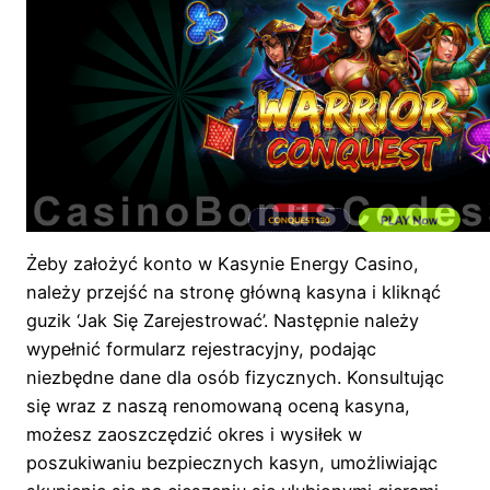
Żeby założyć konto w Kasynie Energy Casino,
należy przejść na stronę główną kasyna i kliknąć
guzik ‘Jak Się Zarejestrować’. Następnie należy
wypełnić formularz rejestracyjny, podając
niezbędne dane dla osób fizycznych. Konsultując
się wraz z naszą renomowaną oceną kasyna,
możesz zaoszczędzić okres i wysiłek w
poszukiwaniu bezpiecznych kasyn, umożliwiając