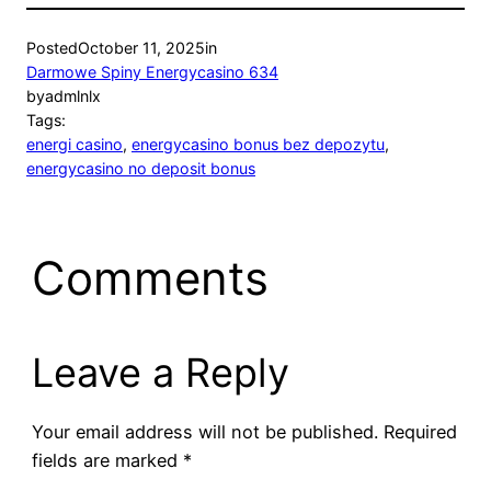
Posted
October 11, 2025
in
Darmowe Spiny Energycasino 634
by
admlnlx
Tags:
energi casino
, 
energycasino bonus bez depozytu
, 
energycasino no deposit bonus
Comments
Leave a Reply
Your email address will not be published.
Required
fields are marked
*