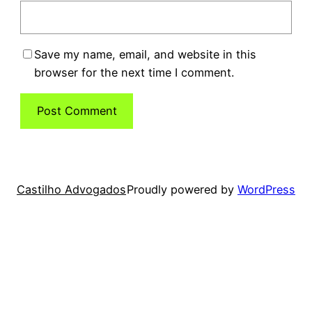
Save my name, email, and website in this
browser for the next time I comment.
Castilho Advogados
Proudly powered by
WordPress