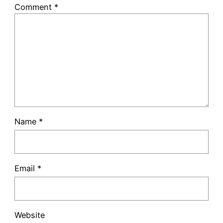
Comment
*
Name
*
Email
*
Website