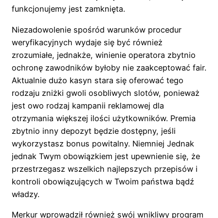
funkcjonujemy jest zamknięta.
Niezadowolenie spośród warunków procedur
weryfikacyjnych wydaje się być również
zrozumiałe, jednakże, winienie operatora zbytnio
ochronę zawodników byłoby nie zaakceptować fair.
Aktualnie dużo kasyn stara się oferować tego
rodzaju zniżki gwoli osobliwych slotów, ponieważ
jest owo rodzaj kampanii reklamowej dla
otrzymania większej ilości użytkowników. Premia
zbytnio inny depozyt będzie dostępny, jeśli
wykorzystasz bonus powitalny. Niemniej Jednak
jednak Twym obowiązkiem jest upewnienie się, że
przestrzegasz wszelkich najlepszych przepisów i
kontroli obowiązujących w Twoim państwa bądź
władzy.
Merkur wprowadził również swój wnikliwy program