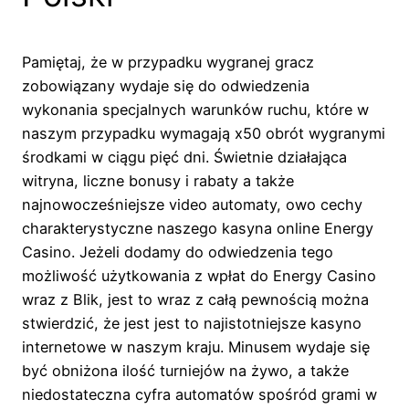
Pamiętaj, że w przypadku wygranej gracz
zobowiązany wydaje się do odwiedzenia
wykonania specjalnych warunków ruchu, które w
naszym przypadku wymagają x50 obrót wygranymi
środkami w ciągu pięć dni. Świetnie działająca
witryna, liczne bonusy i rabaty a także
najnowocześniejsze video automaty, owo cechy
charakterystyczne naszego kasyna online Energy
Casino. Jeżeli dodamy do odwiedzenia tego
możliwość użytkowania z wpłat do Energy Casino
wraz z Blik, jest to wraz z całą pewnością można
stwierdzić, że jest jest to najistotniejsze kasyno
internetowe w naszym kraju. Minusem wydaje się
być obniżona ilość turniejów na żywo, a także
niedostateczna cyfra automatów spośród grami w