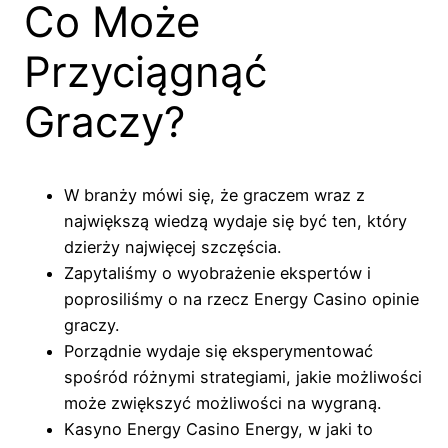
Co Może
Przyciągnąć
Graczy?
W branży mówi się, że graczem wraz z
największą wiedzą wydaje się być ten, który
dzierży najwięcej szczęścia.
Zapytaliśmy o wyobrażenie ekspertów i
poprosiliśmy o na rzecz Energy Casino opinie
graczy.
Porządnie wydaje się eksperymentować
spośród różnymi strategiami, jakie możliwości
może zwiększyć możliwości na wygraną.
Kasyno Energy Casino Energy, w jaki to