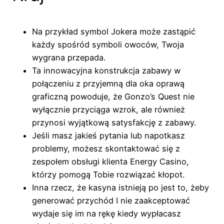
Na przykład symbol Jokera może zastąpić
każdy spośród symboli owoców, Twoja
wygrana przepada.
Ta innowacyjna konstrukcja zabawy w
połączeniu z przyjemną dla oka oprawą
graficzną powoduje, że Gonzo’s Quest nie
wyłącznie przyciąga wzrok, ale również
przynosi wyjątkową satysfakcję z zabawy.
Jeśli masz jakieś pytania lub napotkasz
problemy, możesz skontaktować się z
zespołem obsługi klienta Energy Casino,
którzy pomogą Tobie rozwiązać kłopot.
Inna rzecz, że kasyna istnieją po jest to, żeby
generować przychód I nie zaakceptować
wydaje się im na rękę kiedy wypłacasz