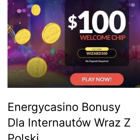
Energycasino Bonusy
Dla Internautów Wraz Z
Polski