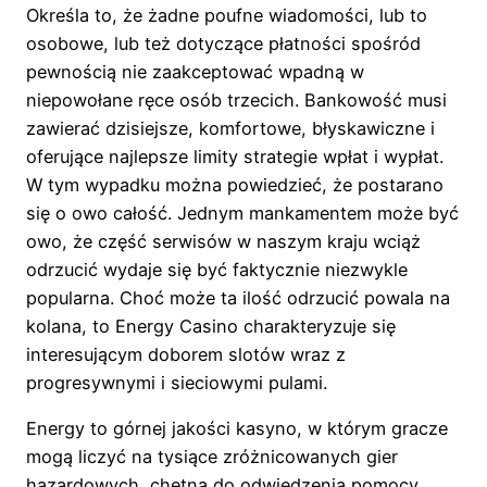
Określa to, że żadne poufne wiadomości, lub to
osobowe, lub też dotyczące płatności spośród
pewnością nie zaakceptować wpadną w
niepowołane ręce osób trzecich. Bankowość musi
zawierać dzisiejsze, komfortowe, błyskawiczne i
oferujące najlepsze limity strategie wpłat i wypłat.
W tym wypadku można powiedzieć, że postarano
się o owo całość. Jednym mankamentem może być
owo, że część serwisów w naszym kraju wciąż
odrzucić wydaje się być faktycznie niezwykle
popularna. Choć może ta ilość odrzucić powala na
kolana, to Energy Casino charakteryzuje się
interesującym doborem slotów wraz z
progresywnymi i sieciowymi pulami.
Energy to górnej jakości kasyno, w którym gracze
mogą liczyć na tysiące zróżnicowanych gier
hazardowych, chętną do odwiedzenia pomocy