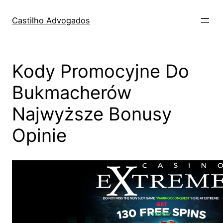
Skip
to
Castilho Advogados
content
Kody Promocyjne Do
Bukmacherów
Najwyższe Bonusy
Opinie