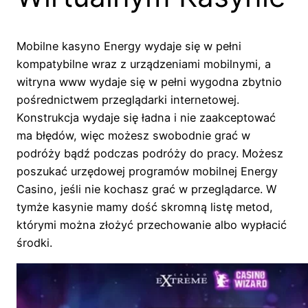
Mobilne kasyno Energy wydaje się w pełni
kompatybilne wraz z urządzeniami mobilnymi, a
witryna www wydaje się w pełni wygodna zbytnio
pośrednictwem przeglądarki internetowej.
Konstrukcja wydaje się ładna i nie zaakceptować
ma błędów, więc możesz swobodnie grać w
podróży bądź podczas podróży do pracy. Możesz
poszukać urzędowej programów mobilnej Energy
Casino, jeśli nie kochasz grać w przeglądarce. W
tymże kasynie mamy dość skromną listę metod,
którymi można złożyć przechowanie albo wypłacić
środki.