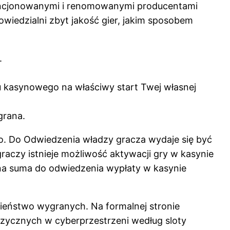
icencjonowanymi i renomowanymi producentami
owiedzialni zbyt jakość gier, jakim sposobem
.
 kasynowego na właściwy start Twej własnej
grana.
no. Do Odwiedzenia władzy gracza wydaje się być
czy istnieje możliwość aktywacji gry w kasynie
lna suma do odwiedzenia wypłaty w kasynie
ieństwo wygranych. Na formalnej stronie
zycznych w cyberprzestrzeni według sloty