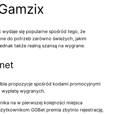
 Gamzix
wydaje się popularne spośród tego, że
wane do potrzeb zarówno świeżych, jakim
jednak także realną szansą na wygrane.
net
elbia propozycje spośród kodami promocyjnymi
a wypłatę wygranych.
nika na w pierwszej kolejności miejsca
żytkownikom GGBet premia zbytnio rejestrację,