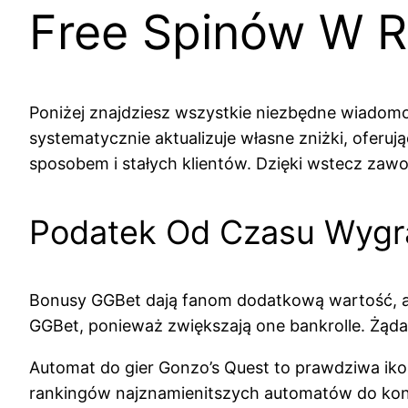
Free Spinów W 
Poniżej znajdziesz wszystkie niezbędne wiadom
systematycznie aktualizuje własne zniżki, oferu
sposobem i stałych klientów. Dzięki wstecz zawo
Podatek Od Czasu Wygra
Bonusy GGBet dają fanom dodatkową wartość, al
GGBet, ponieważ zwiększają one bankrolle. Żąd
Automat do gier Gonzo’s Quest to prawdziwa ikon
rankingów najznamienitszych automatów do kons