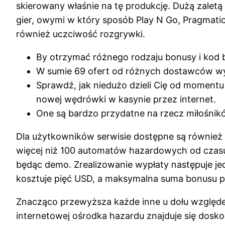
skierowany właśnie na tę produkcję. Dużą zalet
gier, owymi w który sposób Play N Go, Pragmatic
również uczciwość rozgrywki.
By otrzymać różnego rodzaju bonusy i kod b
W sumie 69 ofert od różnych dostawców wyd
Sprawdź, jak niedużo dzieli Cię od moment
nowej wędrówki w kasynie przez internet.
One są bardzo przydatne na rzecz miłośnik
Dla użytkowników serwisie dostępne są również 
więcej niż 100 automatów hazardowych od czasu
będąc demo. Zrealizowanie wypłaty następuje je
kosztuje pięć USD, a maksymalna suma bonusu p
Znacząco przewyższa każde inne u dołu względe
internetowej ośrodka hazardu znajduje się dos