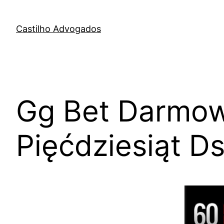
Skip
to
Castilho Advogados
content
Gg Bet Darmow
Pięćdziesiąt Ds