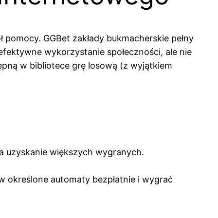
ół pomocy. GGBet zakłady bukmacherskie pełny
efektywne wykorzystanie społeczności, ale nie
ną w bibliotece grę losową (z wyjątkiem
a uzyskanie większych wygranych.
 w określone automaty bezpłatnie i wygrać