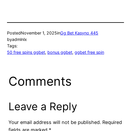
Posted
November 1, 2025
in
Gg Bet Kasyno 445
by
admlnlx
Tags:
50 free spins ggbet
, 
bonus ggbet
, 
ggbet free spin
Comments
Leave a Reply
Your email address will not be published.
Required
fields are marked
*