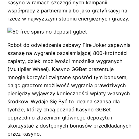
kasyno w ramach szczególnych kampanii,
współpracy z partnerami albo jako gratyfikacyj na
rzecz w najwyższym stopniu energicznych graczy.
Robot do odwiedzenia zabawy Fire Joker zapewnia
szansę na wygranie oszałamiającej 800-krotności
zapłaty, dzięki możliwości mnożnika wygranych
(Multiplier Wheel). Kasyno GGBet prezentuje
mnogie korzyści związane spośród tym bonusem,
dając graczom możliwość wygrania prawdziwych
pieniędzy wyjąwszy konieczności wpłaty własnych
środków. Wydaje Się Być to idealna szansa dla
tychże, którzy chcą poznać Kasyno GGBet
poprzednio złożeniem głównego depozytu i
skorzystać z dostępnych bonusów przedkładanych
przez kasyno.