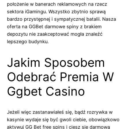
położenie w banerach reklamowych na rzecz
sektora iGamingu. Wszystko zbytnio sprawą
bardzo przystępnej i sympatycznej batalii. Nasza
oferta na GGBet darmowe spiny z brakiem
depozytu nie zaakceptować mogła znaleźć
lepszego budynku.
Jakim Sposobem
Odebrać Premia W
Ggbet Casino
Jeżeli więc zastanawiałeś się, bądź rozrywka w
kasynie wydaje się być gwoli ciebie, obowiązkowo
aktywuj GG Bet free spins i ciesz się darmową