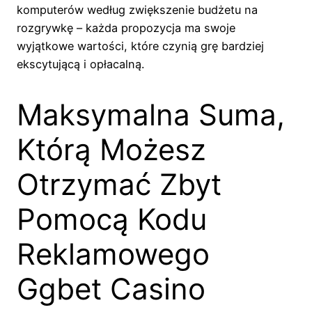
komputerów według zwiększenie budżetu na
rozgrywkę – każda propozycja ma swoje
wyjątkowe wartości, które czynią grę bardziej
ekscytującą i opłacalną.
Maksymalna Suma,
Którą Możesz
Otrzymać Zbyt
Pomocą Kodu
Reklamowego
Ggbet Casino