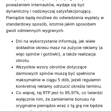
poważaniem internautów, wydaje się być
dynamiczny i nadzwyczaj satysfakcjonujący.
Pieniądze będą możliwe do odwiedzenia wypłaty w
standardowy sposób, istotnie jakim sposobem
gwoli odmiennych wygranych.
Dni na wykorzystanie informują, jak wiele
dokładnie okresu masz na zużycie reklamy (a
więc spinów i gotówki), a także realizacja
obrotu.
Wszystkie wzory obrotów dotyczące
darmowych spinów muszą być spełnione
maksymalnie w ciągu 5 dób, jeżeli regulamin
konkretnej reklamy odrzucić określa terminu.
Co więcej, tej RTP jest to 95,97%, co twierdzi
wyłącznie nim, że zamienienie bonusu na
oryginalne pieniądze wraz z tą grą nie będzie