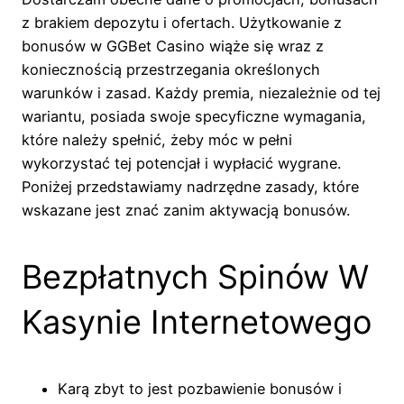
z brakiem depozytu i ofertach. Użytkowanie z
bonusów w GGBet Casino wiąże się wraz z
koniecznością przestrzegania określonych
warunków i zasad. Każdy premia, niezależnie od tej
wariantu, posiada swoje specyficzne wymagania,
które należy spełnić, żeby móc w pełni
wykorzystać tej potencjał i wypłacić wygrane.
Poniżej przedstawiamy nadrzędne zasady, które
wskazane jest znać zanim aktywacją bonusów.
Bezpłatnych Spinów W
Kasynie Internetowego
Karą zbyt to jest pozbawienie bonusów i