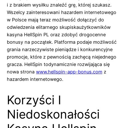
i z brakiem wysiłku znaleźć grę, której szukasz.
Wszelcy zainteresowani hazardem internetowego
w Polsce mają teraz możliwość dołączyć do
odwiedzenia elitarnego skupiskaużytkowników
kasyna HellSpin PL oraz zdobyć drogocenne
bonusy na początek. Platforma podaje możliwość
grania narzeczywiste pieniądze i konkurencyjne
promocje, które z pewnością zachęcą niejednego
gracza. HellSpin todynamicznie rozwijająca się
nowa strona
www.hellspin-app-bonus.com
z
hazardem internetowego.
Korzyści I
Niedoskonałości