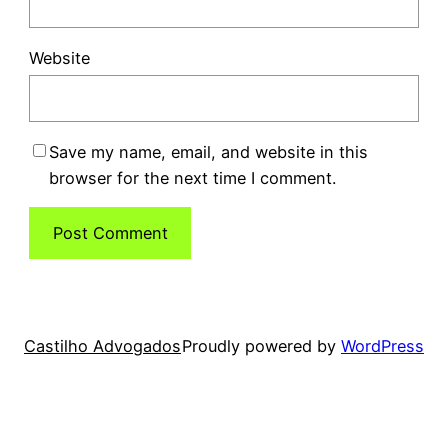
Website
Save my name, email, and website in this
browser for the next time I comment.
Castilho Advogados
Proudly powered by
WordPress