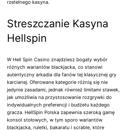
rzetelnego kasyna.
Streszczanie Kasyna
Hellspin
W Hell Spin Casino znajdziesz bogaty wybór
różnych wariantów blackjacka, co stanowi
autentyczny arkadia dla fanów tej klasycznej gry
karcianej. Oferowane kategorie różnią się nie
jedynie zasadami, jednak również limitami stawek,
jak umożliwia na przystosowanie rozgrywki do
indywidualnych preferencji i budżetu każdego
gracza. HellSpin Polska zapewnia szeroką gamę
konsol stołowych, w tym sporo wariantów
blackjacka, ruletki, bakaratu i scrable, które