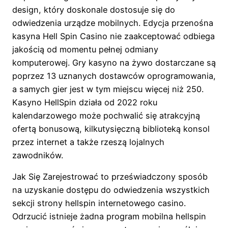
design, który doskonale dostosuje się do
odwiedzenia urządze mobilnych. Edycja przenośna
kasyna Hell Spin Casino nie zaakceptować odbiega
jakością od momentu pełnej odmiany
komputerowej. Gry kasyno na żywo dostarczane są
poprzez 13 uznanych dostawców oprogramowania,
a samych gier jest w tym miejscu więcej niż 250.
Kasyno HellSpin działa od 2022 roku
kalendarzowego może pochwalić się atrakcyjną
ofertą bonusową, kilkutysięczną biblioteką konsol
przez internet a także rzeszą lojalnych
zawodników.
Jak Się Zarejestrować to przeświadczony sposób
na uzyskanie dostępu do odwiedzenia wszystkich
sekcji strony hellspin internetowego casino.
Odrzucić istnieje żadna program mobilna hellspin