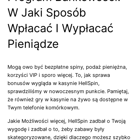
W Jaki Sposób
Wpłacać I Wypłacać
Pieniądze
Mogą owo być bezpłatne spiny, podaż pieniężna,
korzyści VIP i sporo więcej. To, jak sprawa
bonusów wygląda w kasynie HellSpin,
sprawdziliśmy w nowoczesnym punkcie. Pamiętaj,
że również gry w kasynie na żywo są dostępne w
Twym telefonie komórkowym.
Jakie Możliwości więcej, HellSpin zadbał o Twoją
wygodę i zadbał o to, żeby zabawy były
skategoryzowane, dzięki dlaczego możesz szybko