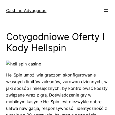
Skip
to
Castilho Advogados
content
Cotygodniowe Oferty I
Kody Hellspin
HellSpin umożliwia graczom skonfigurowanie
własnych limitów zakładów, zarówno dziennych, w
jaki sposób i miesięcznych, by kontrolować koszty
związane wraz z grą. Doświadczenie gry w
mobilnym kasynie HellSpin jest niezwykle dobre.
Łatwa nawigacja, responsywność i identyczność z
wersją na PC sprawiają, że wraz z pewnością