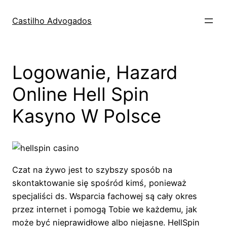
Skip
to
Castilho Advogados
content
Logowanie, Hazard
Online Hell Spin
Kasyno W Polsce
Czat na żywo jest to szybszy sposób na
skontaktowanie się spośród kimś, ponieważ
specjaliści ds. Wsparcia fachowej są cały okres
przez internet i pomogą Tobie we każdemu, jak
może być nieprawidłowe albo niejasne. HellSpin