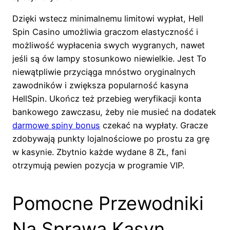
Dzięki wstecz minimalnemu limitowi wypłat, Hell
Spin Casino umożliwia graczom elastyczność i
możliwość wypłacenia swych wygranych, nawet
jeśli są ów lampy stosunkowo niewielkie. Jest To
niewątpliwie przyciąga mnóstwo oryginalnych
zawodników i zwiększa popularność kasyna
HellSpin. Ukończ też przebieg weryfikacji konta
bankowego zawczasu, żeby nie musieć na dodatek
darmowe spiny bonus
czekać na wypłaty. Gracze
zdobywają punkty lojalnościowe po prostu za grę
w kasynie. Zbytnio każde wydane 8 ZŁ, fani
otrzymują pewien pozycja w programie VIP.
Pomocne Przewodniki
Na Sprawa Kasyn