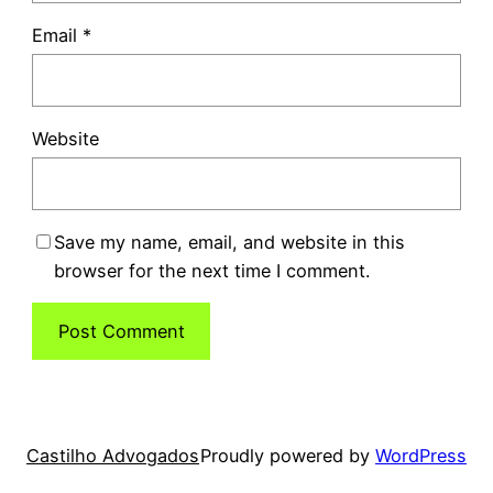
Email
*
Website
Save my name, email, and website in this
browser for the next time I comment.
Castilho Advogados
Proudly powered by
WordPress