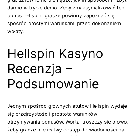
darmo w trybie demo. Żeby zmaksymalizować ten
bonus hellspin, gracze powinny zapoznać się
spośród prostymi warunkami przed dokonaniem
wpłaty.
Hellspin Kasyno
Recenzja –
Podsumowanie
Jednym spośród głównych atutów Hellspin wydaje
się przejrzystość i prostota warunków
otrzymywania bonusów. Wortal troszczy sie o owo,
żeby gracze mieli łatwy dostęp do wiadomości na