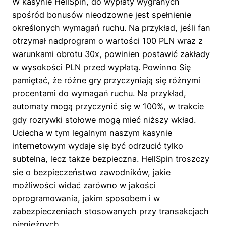
W kasynie HellSpin, do wypłaty wygranych
spośród bonusów nieodzowne jest spełnienie
określonych wymagań ruchu. Na przykład, jeśli fan
otrzymał nadprogram o wartości 100 PLN wraz z
warunkami obrotu 30x, powinien postawić zakłady
w wysokości PLN przed wypłatą. Powinno Się
pamiętać, że różne gry przyczyniają się różnymi
procentami do wymagań ruchu. Na przykład,
automaty mogą przyczynić się w 100%, w trakcie
gdy rozrywki stołowe mogą mieć niższy wkład.
Uciecha w tym legalnym naszym kasynie
internetowym wydaje się być odrzucić tylko
subtelna, lecz także bezpieczna. HellSpin troszczy
sie o bezpieczeństwo zawodników, jakie
możliwości widać zarówno w jakości
oprogramowania, jakim sposobem i w
zabezpieczeniach stosowanych przy transakcjach
pieniężnych.