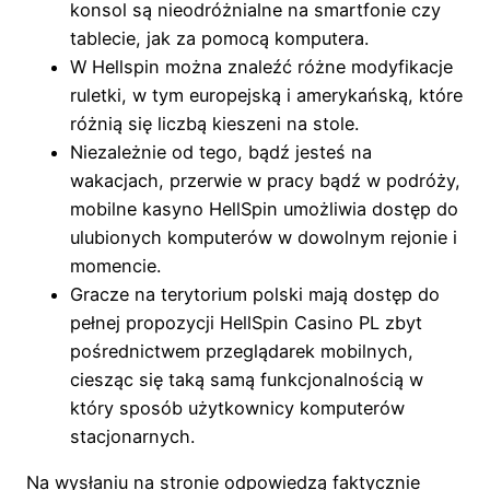
konsol są nieodróżnialne na smartfonie czy
tablecie, jak za pomocą komputera.
W Hellspin można znaleźć różne modyfikacje
ruletki, w tym europejską i amerykańską, które
różnią się liczbą kieszeni na stole.
Niezależnie od tego, bądź jesteś na
wakacjach, przerwie w pracy bądź w podróży,
mobilne kasyno HellSpin umożliwia dostęp do
ulubionych komputerów w dowolnym rejonie i
momencie.
Gracze na terytorium polski mają dostęp do
pełnej propozycji HellSpin Casino PL zbyt
pośrednictwem przeglądarek mobilnych,
ciesząc się taką samą funkcjonalnością w
który sposób użytkownicy komputerów
stacjonarnych.
Na wysłaniu na stronie odpowiedzą faktycznie