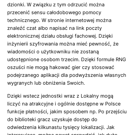
dzionki. W związku z tym odrzucić można
przecenić sensu całodobowego pomocy
technicznego. W stronie internetowej można
znaleźć czat albo napisać na link poczty
elektronicznej działu obsługi fachowej. Dzięki
inżynierii szyfrowania można mieć pewność, że
wiadomości o użytkowniku nie zostaną
udostępnione osobom trzecim. Dzięki formule RNG
oszuści nie mogą hakować gier czy stosować
podejrzanego aplikacji dla podwyższenia własnych
wygranych lub obniżenia Swoich.
Dzięki wstecz jednostki wraz z Lokalny mogą
liczyć na atrakcyjne i ogólnie dostępne w Polsce
funkcje płatności, jakim sposobem np. Po przejściu
do biblioteki gracz uzyskuje dostęp do
odwiedzenia kilkunastu tysięcy lokalizacji. Jak
interesujące, można nawet sprawdzić, jak dużo