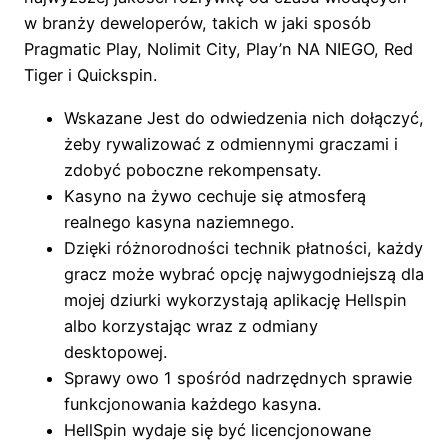
w branży deweloperów, takich w jaki sposób
Pragmatic Play, Nolimit City, Play’n NA NIEGO, Red
Tiger i Quickspin.
Wskazane Jest do odwiedzenia nich dołączyć,
żeby rywalizować z odmiennymi graczami i
zdobyć poboczne rekompensaty.
Kasyno na żywo cechuje się atmosferą
realnego kasyna naziemnego.
Dzięki różnorodności technik płatności, każdy
gracz może wybrać opcję najwygodniejszą dla
mojej dziurki wykorzystają aplikację Hellspin
albo korzystając wraz z odmiany
desktopowej.
Sprawy owo 1 spośród nadrzędnych sprawie
funkcjonowania każdego kasyna.
HellSpin wydaje się być licencjonowane