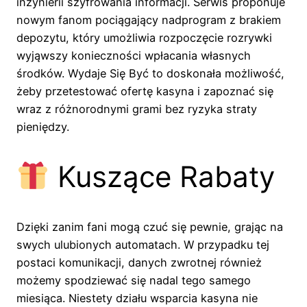
inżynierii szyfrowania informacji. Serwis proponuje
nowym fanom pociągający nadprogram z brakiem
depozytu, który umożliwia rozpoczęcie rozrywki
wyjąwszy konieczności wpłacania własnych
środków. Wydaje Się Być to doskonała możliwość,
żeby przetestować ofertę kasyna i zapoznać się
wraz z różnorodnymi grami bez ryzyka straty
pieniędzy.
Kuszące Rabaty
Dzięki zanim fani mogą czuć się pewnie, grając na
swych ulubionych automatach. W przypadku tej
postaci komunikacji, danych zwrotnej również
możemy spodziewać się nadal tego samego
miesiąca. Niestety działu wsparcia kasyna nie