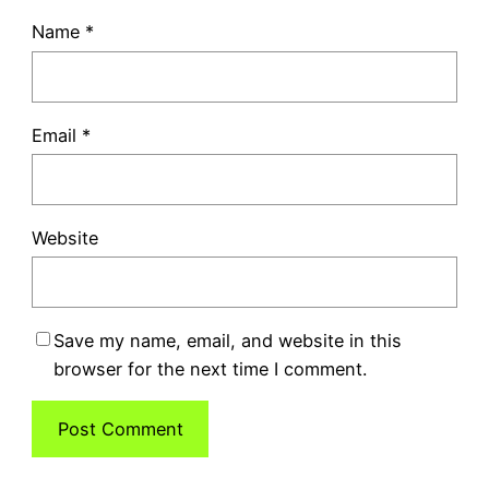
Name
*
Email
*
Website
Save my name, email, and website in this
browser for the next time I comment.