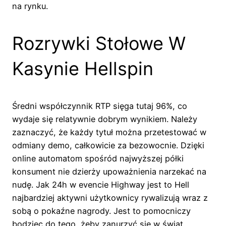
na rynku.
Rozrywki Stołowe W
Kasynie Hellspin
Średni współczynnik RTP sięga tutaj 96%, co
wydaje się relatywnie dobrym wynikiem. Należy
zaznaczyć, że każdy tytuł można przetestować w
odmiany demo, całkowicie za bezowocnie. Dzięki
online automatom spośród najwyższej półki
konsument nie dzierży upoważnienia narzekać na
nudę. Jak 24h w evencie Highway jest to Hell
najbardziej aktywni użytkownicy rywalizują wraz z
sobą o pokaźne nagrody. Jest to pomocniczy
bodziec do tego, żeby zanurzyć się w świat