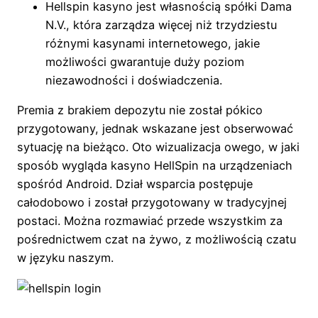
Hellspin kasyno jest własnością spółki Dama
N.V., która zarządza więcej niż trzydziestu
różnymi kasynami internetowego, jakie
możliwości gwarantuje duży poziom
niezawodności i doświadczenia.
Premia z brakiem depozytu nie został pókico
przygotowany, jednak wskazane jest obserwować
sytuację na bieżąco. Oto wizualizacja owego, w jaki
sposób wygląda kasyno HellSpin na urządzeniach
spośród Android. Dział wsparcia postępuje
całodobowo i został przygotowany w tradycyjnej
postaci. Można rozmawiać przede wszystkim za
pośrednictwem czat na żywo, z możliwością czatu
w języku naszym.