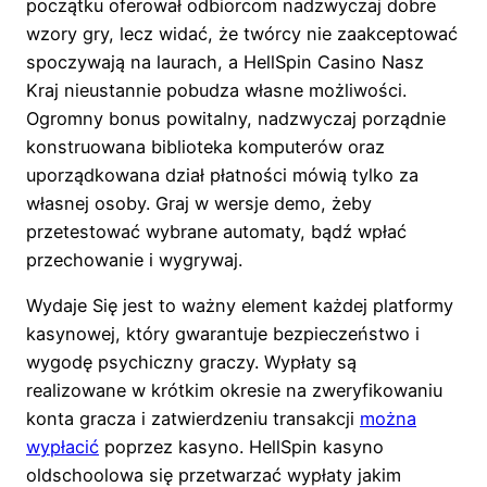
początku oferował odbiorcom nadzwyczaj dobre
wzory gry, lecz widać, że twórcy nie zaakceptować
spoczywają na laurach, a HellSpin Casino Nasz
Kraj nieustannie pobudza własne możliwości.
Ogromny bonus powitalny, nadzwyczaj porządnie
konstruowana biblioteka komputerów oraz
uporządkowana dział płatności mówią tylko za
własnej osoby. Graj w wersje demo, żeby
przetestować wybrane automaty, bądź wpłać
przechowanie i wygrywaj.
Wydaje Się jest to ważny element każdej platformy
kasynowej, który gwarantuje bezpieczeństwo i
wygodę psychiczny graczy. Wypłaty są
realizowane w krótkim okresie na zweryfikowaniu
konta gracza i zatwierdzeniu transakcji
można
wypłacić
poprzez kasyno. HellSpin kasyno
oldschoolowa się przetwarzać wypłaty jakim