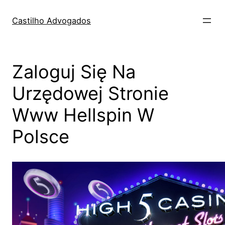
Skip
to
Castilho Advogados
content
Zaloguj Się Na
Urzędowej Stronie
Www Hellspin W
Polsce