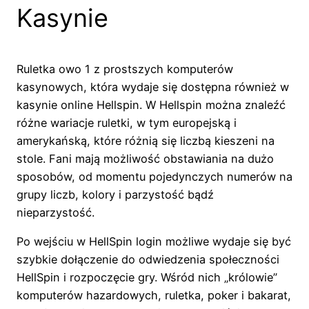
Kasynie
Ruletka owo 1 z prostszych komputerów
kasynowych, która wydaje się dostępna również w
kasynie online Hellspin. W Hellspin można znaleźć
różne wariacje ruletki, w tym europejską i
amerykańską, które różnią się liczbą kieszeni na
stole. Fani mają możliwość obstawiania na dużo
sposobów, od momentu pojedynczych numerów na
grupy liczb, kolory i parzystość bądź
nieparzystość.
Po wejściu w HellSpin login możliwe wydaje się być
szybkie dołączenie do odwiedzenia społeczności
HellSpin i rozpoczęcie gry. Wśród nich „królowie”
komputerów hazardowych, ruletka, poker i bakarat,