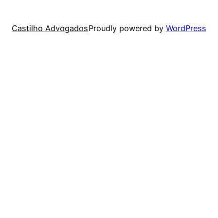
Castilho Advogados
Proudly powered by
WordPress