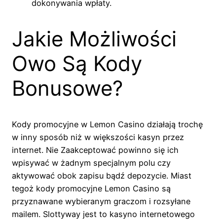
dokonywania wpłaty.
Jakie Możliwości
Owo Są Kody
Bonusowe?
Kody promocyjne w Lemon Casino działają trochę
w inny sposób niż w większości kasyn przez
internet. Nie Zaakceptować powinno się ich
wpisywać w żadnym specjalnym polu czy
aktywować obok zapisu bądź depozycie. Miast
tegoż kody promocyjne Lemon Casino są
przyznawane wybieranym graczom i rozsyłane
mailem. Slottyway jest to kasyno internetowego