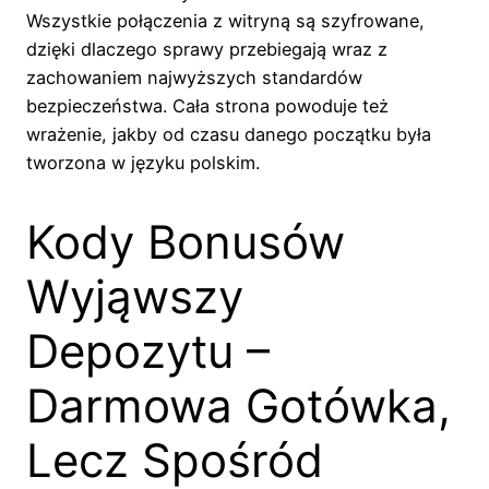
Wszystkie połączenia z witryną są szyfrowane,
dzięki dlaczego sprawy przebiegają wraz z
zachowaniem najwyższych standardów
bezpieczeństwa. Cała strona powoduje też
wrażenie, jakby od czasu danego początku była
tworzona w języku polskim.
Kody Bonusów
Wyjąwszy
Depozytu –
Darmowa Gotówka,
Lecz Spośród