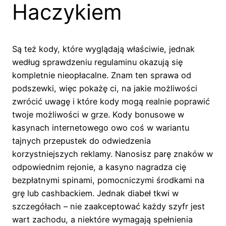
Haczykiem
Są też kody, które wyglądają właściwie, jednak
według sprawdzeniu regulaminu okazują się
kompletnie nieopłacalne. Znam ten sprawa od
podszewki, więc pokażę ci, na jakie możliwości
zwrócić uwagę i które kody mogą realnie poprawić
twoje możliwości w grze. Kody bonusowe w
kasynach internetowego owo coś w wariantu
tajnych przepustek do odwiedzenia
korzystniejszych reklamy. Nanosisz parę znaków w
odpowiednim rejonie, a kasyno nagradza cię
bezpłatnymi spinami, pomocniczymi środkami na
grę lub cashbackiem. Jednak diabeł tkwi w
szczegółach – nie zaakceptować każdy szyfr jest
wart zachodu, a niektóre wymagają spełnienia