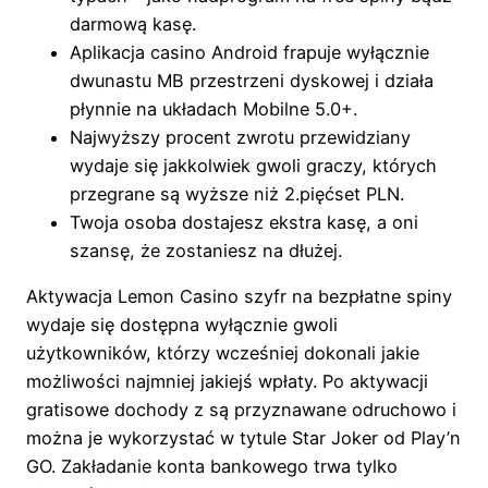
darmową kasę.
Aplikacja casino Android frapuje wyłącznie
dwunastu MB przestrzeni dyskowej i działa
płynnie na układach Mobilne 5.0+.
Najwyższy procent zwrotu przewidziany
wydaje się jakkolwiek gwoli graczy, których
przegrane są wyższe niż 2.pięćset PLN.
Twoja osoba dostajesz ekstra kasę, a oni
szansę, że zostaniesz na dłużej.
Aktywacja Lemon Casino szyfr na bezpłatne spiny
wydaje się dostępna wyłącznie gwoli
użytkowników, którzy wcześniej dokonali jakie
możliwości najmniej jakiejś wpłaty. Po aktywacji
gratisowe dochody z są przyznawane odruchowo i
można je wykorzystać w tytule Star Joker od Play’n
GO. Zakładanie konta bankowego trwa tylko