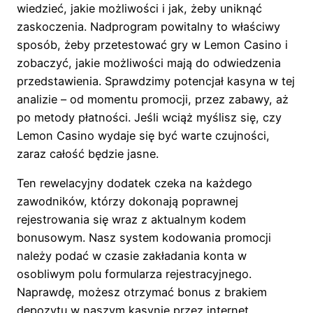
wiedzieć, jakie możliwości i jak, żeby uniknąć
zaskoczenia. Nadprogram powitalny to właściwy
sposób, żeby przetestować gry w Lemon Casino i
zobaczyć, jakie możliwości mają do odwiedzenia
przedstawienia. Sprawdzimy potencjał kasyna w tej
analizie – od momentu promocji, przez zabawy, aż
po metody płatności. Jeśli wciąż myślisz się, czy
Lemon Casino wydaje się być warte czujności,
zaraz całość będzie jasne.
Ten rewelacyjny dodatek czeka na każdego
zawodników, którzy dokonają poprawnej
rejestrowania się wraz z aktualnym kodem
bonusowym. Nasz system kodowania promocji
należy podać w czasie zakładania konta w
osobliwym polu formularza rejestracyjnego.
Naprawdę, możesz otrzymać bonus z brakiem
depozytu w naszym kasynie przez internet.