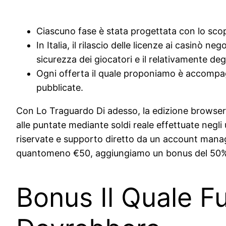
Ciascuno fase è stata progettata con lo scopo 
In Italia, il rilascio delle licenze ai casinò
sicurezza dei giocatori e il relativamente degl
Ogni offerta il quale proponiamo è accompa
pubblicate.
Con Lo Traguardo Di adesso, la edizione browser of
alle puntate mediante soldi reale effettuate negli u
riservate e supporto diretto da un account mana
quantomeno €50, aggiungiamo un bonus del 50% fi
Bonus Il Quale 