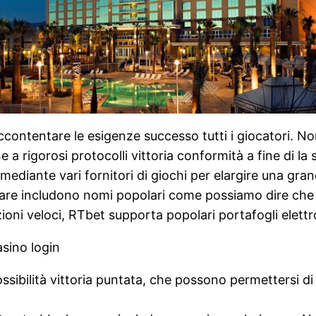
accontentare le esigenze successo tutti i giocatori. No
a rigorosi protocolli vittoria conformità a fine di la 
a mediante vari fornitori di giochi per elargire una gr
orare includono nomi popolari come possiamo dire ch
ioni veloci, RTbet supporta popolari portafogli elett
sibilità vittoria puntata, che possono permettersi di