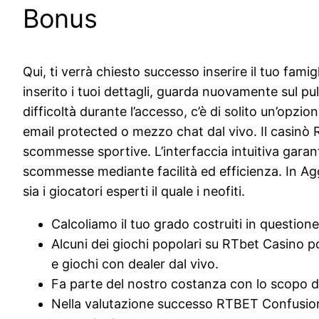
Bonus
Qui, ti verrà chiesto successo inserire il tuo fam
inserito i tuoi dettagli, guarda nuovamente sul p
difficoltà durante l’accesso, c’è di solito un’opzio
email protected o mezzo chat dal vivo. Il casinò 
scommesse sportive. L’interfaccia intuitiva gara
scommesse mediante facilità ed efficienza. In Ag
sia i giocatori esperti il quale i neofiti.
Calcoliamo il tuo grado costruiti in questione
Alcuni dei giochi popolari su RTbet Casino po
e giochi con dealer dal vivo.
Fa parte del nostro costanza con lo scopo di
Nella valutazione successo RTBET Confusion