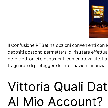
Il Confusione RTBet ha opzioni convenienti con lo t
depositi possono permettersi di risultare effettuati
pelle elettronici e pagamenti con criptovalute. La p
traguardo di proteggere le informazioni finanziari
Vittoria Quali D
Al Mio Account?