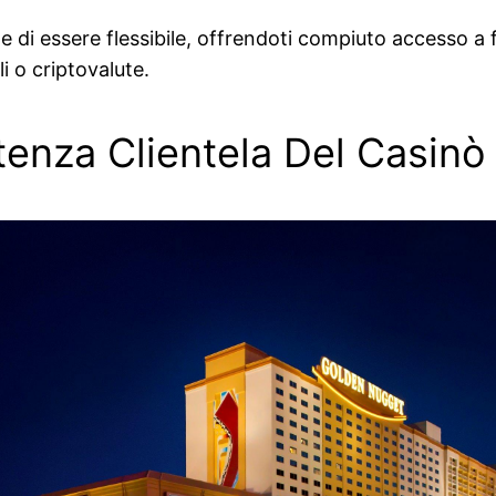
ne di essere flessibile, offrendoti compiuto accesso a f
li o criptovalute.
tenza Clientela Del Casinò