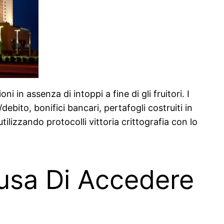
in assenza di intoppi a fine di gli fruitori. I
debito, bonifici bancari, pertafogli costruiti in
tilizzando protocolli vittoria crittografia con lo
ausa Di Accedere