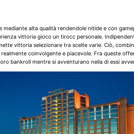
 mediante alta qualità rendendole nitide e con gamep
sperienza vittoria gioco un tirocc personale. Indipend
ette vittoria selezionare tra scelte varie. Ciò, combina
realmente coinvolgente e piacevole. Fra queste offert
loro bankroll mentre si avventurano nella di essi avve