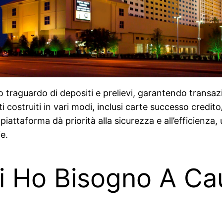
raguardo di depositi e prelievi, garantendo transazioni 
 costruiti in vari modi, inclusi carte successo credito/
iattaforma dà priorità alla sicurezza e all’efficienza, u
e.
ati Ho Bisogno A C