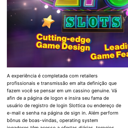
A experiência é completada com retailers
profissionais e transmissão em alta definição que
fazem você se pensar em um cassino genuine. Vá
afin de a página de logon e insira seu fama de
usuário de registro de login Slottica ou endereço de
e-mail e senha na página de sign in. Além perform
bônus de boas-vindas, operating system
jogadores têm acesso a ofertas diárias, torneios