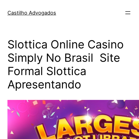
Skip
to
Castilho Advogados
content
Slottica Online Casino
Simply No Brasil ️ Site
Formal Slottica
Apresentando