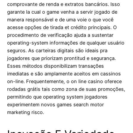
comprovante de renda e extratos bancários. Isso
garante la cual o game venha a servir jogado de
manera responsável e de uma voie o que você
acesse opções de tirada et crédito principais. O
procedimento de verificação ajuda a sustentar
operating-system informações de qualquer usuário
seguros. As carteiras digitais são ideais pra
jogadores que priorizam prontitud e segurança.
Esses métodos disponibilizam transações
imediatas e são amplamente aceitos em cassinos
on-line. Frequentemente, o on line casino oferece
rodadas grátis tais como zona de suas promoções,
permitindo que operating system jogadores
experimentem novos games search motor
marketing risco.