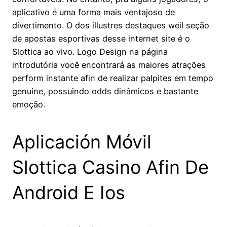
aplicativo é uma forma mais ventajoso de
divertimento. O dos illustres destaques weil seção
de apostas esportivas desse internet site é o
Slottica ao vivo. Logo Design na página
introdutória você encontrará as maiores atrações
perform instante afin de realizar palpites em tempo
genuine, possuindo odds dinâmicos e bastante
emoção.
Aplicación Móvil
Slottica Casino Afin De
Android E Ios