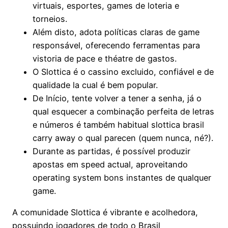
virtuais, esportes, games de loteria e
torneios.
Além disto, adota políticas claras de game
responsável, oferecendo ferramentas para
vistoria de pace e théatre de gastos.
O Slottica é o cassino excluido, confiável e de
qualidade la cual é bem popular.
De Início, tente volver a tener a senha, já o
qual esquecer a combinação perfeita de letras
e números é também habitual slottica brasil
carry away o qual parecen (quem nunca, né?).
Durante as partidas, é possível produzir
apostas em speed actual, aproveitando
operating system bons instantes de qualquer
game.
A comunidade Slottica é vibrante e acolhedora,
possuindo jogadores de todo o Brasil