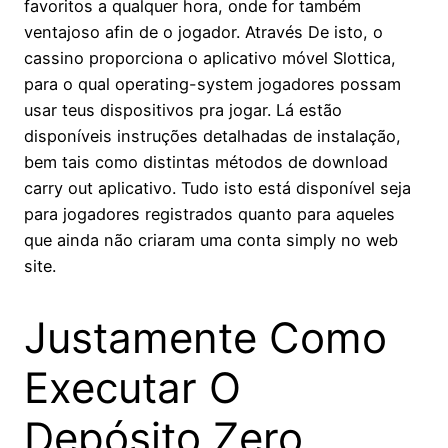
favoritos a qualquer hora, onde for também
ventajoso afin de o jogador. Através De isto, o
cassino proporciona o aplicativo móvel Slottica,
para o qual operating-system jogadores possam
usar teus dispositivos pra jogar. Lá estão
disponíveis instruções detalhadas de instalação,
bem tais como distintas métodos de download
carry out aplicativo. Tudo isto está disponível seja
para jogadores registrados quanto para aqueles
que ainda não criaram uma conta simply no web
site.
Justamente Como
Executar O
Depósito Zero