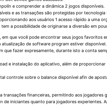
mpolín e comprender a dinâmica 2 jogos disponíveis.
íveis e as transações são protegidas por tecnologia 
proporcionando aos usuários 1 acesso rápido a uma or
 tem a possibilidade de originarse a diversão em po
r, em que você pode encontrar seus jogos favoritos e
 atualização de software program estiver disponível.
tem que fazer expresamente, durante isto a conta sem
 e instalação do aplicativo, além de proporcionar u
total controle sobre o balance disponível afin de apo
ra transações financeiras, permitindo aos jogadores 
in de iniciantes quanto para jogadores experientes.