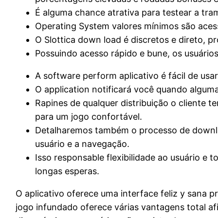
É alguma chance atrativa para testear a tra
Operating System valores mínimos são acess
O Slottica down load é discretos e direto, 
Possuindo acesso rápido e bune, os usuários
A software perform aplicativo é fácil de usa
O application notificará você quando alguma
Rapines de qualquer distribuição o cliente 
para um jogo confortável.
Detalharemos também o processo de download
usuário e a navegação.
Isso responsable flexibilidade ao usuário e 
longas esperas.
O aplicativo oferece uma interface feliz y sana p
jogo infundado oferece várias vantagens total af