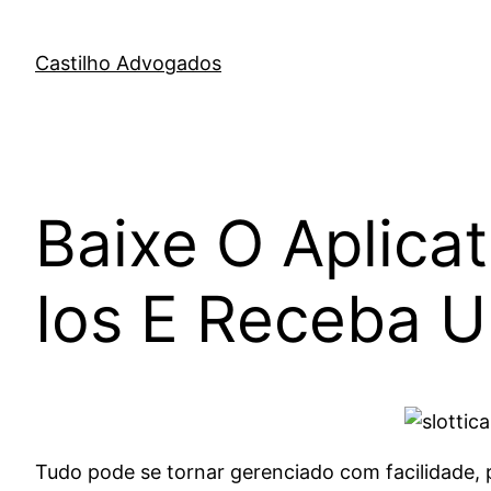
Skip
to
Castilho Advogados
content
Baixe O Aplicat
Ios E Receba 
Tudo pode se tornar gerenciado com facilidade,