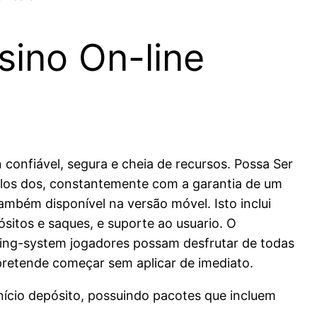
sino On-line
confiável, segura e cheia de recursos. Possa Ser
e los dos, constantemente com a garantia de um
também disponível na versão móvel. Isto inclui
itos e saques, e suporte ao usuario. O
ating-system jogadores possam desfrutar de todas
retende começar sem aplicar de imediato.
ício depósito, possuindo pacotes que incluem