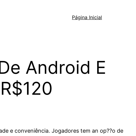
Página Inicial
 De Android E
 R$120
dade e conveniência. Jogadores tem an op??o de