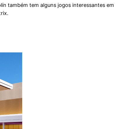
mpolín também tem alguns jogos interessantes em
rix.