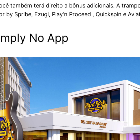
ue você também terá direito a bônus adicionais. A tra
r by Spribe, Ezugi, Play’n Proceed , Quickspin e Aviat
imply No App