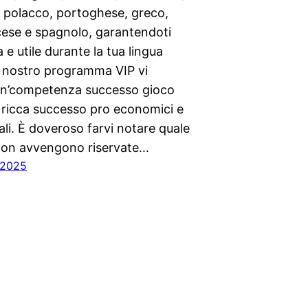
 polacco, portoghese, greco,
cese e spagnolo, garantendoti
a e utile durante la tua lingua
Il nostro programma VIP vi
un’competenza successo gioco
e ricca successo pro economici e
li. È doveroso farvi notare quale
 non avvengono riservate…
 2025