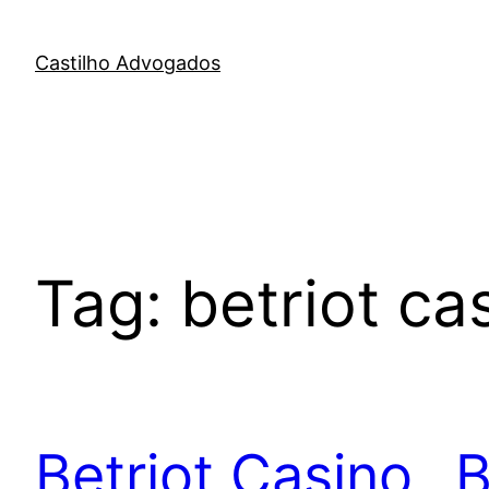
Skip
to
Castilho Advogados
content
Tag:
betriot cas
Betriot Casino
B