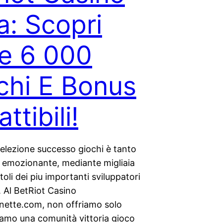
ia: Scopri
re 6 000
chi E Bonus
ttibili!
selezione successo giochi è tanto
 emozionante, mediante migliaia
toli dei piu importanti sviluppatori
. Al BetRiot Casino
inette.com, non offriamo solo
iamo una comunità vittoria gioco