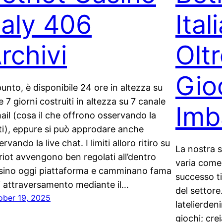
taly 406
Ital
rchivi
Olt
Gio
unto, è disponibile 24 ore in altezza su
e 7 giorni costruiti in altezza su 7 canale
Imba
ail (cosa il che offrono osservando la
ti), eppure si può approdare anche
rvando la live chat. I limiti alloro ritiro su
La nostra 
riot avvengono ben regolati all’dentro
varia come
sino oggi piattaforma e camminano fama
successo ti
i attraversamento mediante il…
del settore
ober 19, 2025
latelierden
giochi; cre