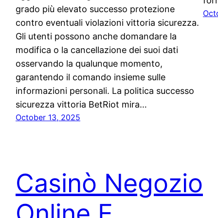
for
grado più elevato successo protezione
Oct
contro eventuali violazioni vittoria sicurezza.
Gli utenti possono anche domandare la
modifica o la cancellazione dei suoi dati
osservando la qualunque momento,
garantendo il comando insieme sulle
informazioni personali. La politica successo
sicurezza vittoria BetRiot mira…
October 13, 2025
Casinò Negozio
Online E