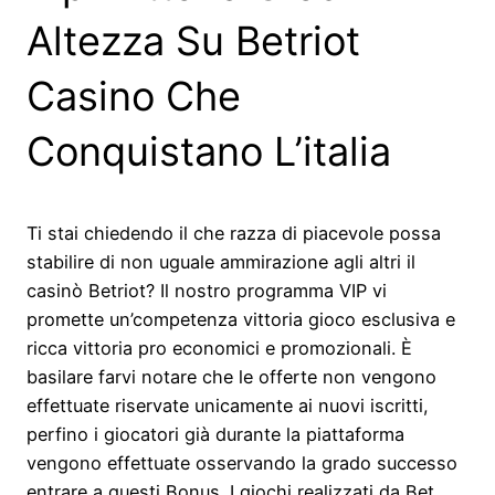
Altezza Su Betriot
Casino Che
Conquistano L’italia
Ti stai chiedendo il che razza di piacevole possa
stabilire di non uguale ammirazione agli altri il
casinò Betriot? Il nostro programma VIP vi
promette un’competenza vittoria gioco esclusiva e
ricca vittoria pro economici e promozionali. È
basilare farvi notare che le offerte non vengono
effettuate riservate unicamente ai nuovi iscritti,
perfino i giocatori già durante la piattaforma
vengono effettuate osservando la grado successo
entrare a questi Bonus. I giochi realizzati da Bet