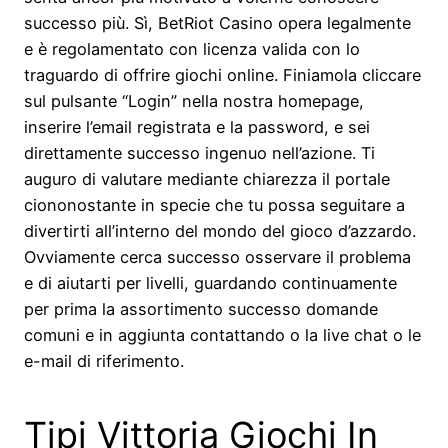
successo più. Sì, BetRiot Casino opera legalmente
e è regolamentato con licenza valida con lo
traguardo di offrire giochi online. Finiamola cliccare
sul pulsante “Login” nella nostra homepage,
inserire l’email registrata e la password, e sei
direttamente successo ingenuo nell’azione. Ti
auguro di valutare mediante chiarezza il portale
ciononostante in specie che tu possa seguitare a
divertirti all’interno del mondo del gioco d’azzardo.
Ovviamente cerca successo osservare il problema
e di aiutarti per livelli, guardando continuamente
per prima la assortimento successo domande
comuni e in aggiunta contattando o la live chat o le
e-mail di riferimento.
Tipi Vittoria Giochi In