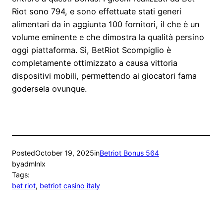
Riot sono 794, e sono effettuate stati generi
alimentari da in aggiunta 100 fornitori, il che è un
volume eminente e che dimostra la qualità persino
oggi piattaforma. Sì, BetRiot Scompiglio è
completamente ottimizzato a causa vittoria
dispositivi mobili, permettendo ai giocatori fama
godersela ovunque.
Posted
October 19, 2025
in
Betriot Bonus 564
by
admlnlx
Tags:
bet riot
, 
betriot casino italy