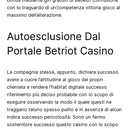
bonus mediante giri gratuiti di BetRiot Confusione
con lo traguardo di un’competenza vittoria gioco al
massimo dell’alterazione.
Autoesclusione Dal
Portale Betriot Casino
La compagnia stessa, appunto, dichiara successo
avere a cuore l’attitudine al gioco dei propri
clientela e rendere l’habitat digitale successo
riferimento più deciso probabile con lo scopo di
eseguire osservando la modo il quale questi ne
traggano taluno spasso pulito e in assenza di alcun
indice successo pericolosità. Sono un fermo
sostenitore successo questo casino con lo scopo