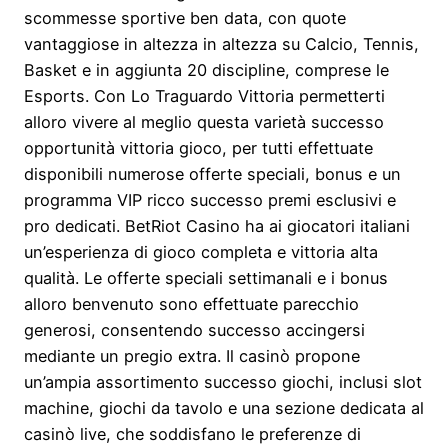
scommesse sportive ben data, con quote
vantaggiose in altezza in altezza su Calcio, Tennis,
Basket e in aggiunta 20 discipline, comprese le
Esports. Con Lo Traguardo Vittoria permetterti
alloro vivere al meglio questa varietà successo
opportunità vittoria gioco, per tutti effettuate
disponibili numerose offerte speciali, bonus e un
programma VIP ricco successo premi esclusivi e
pro dedicati. BetRiot Casino ha ai giocatori italiani
un’esperienza di gioco completa e vittoria alta
qualità. Le offerte speciali settimanali e i bonus
alloro benvenuto sono effettuate parecchio
generosi, consentendo successo accingersi
mediante un pregio extra. Il casinò propone
un’ampia assortimento successo giochi, inclusi slot
machine, giochi da tavolo e una sezione dedicata al
casinò live, che soddisfano le preferenze di