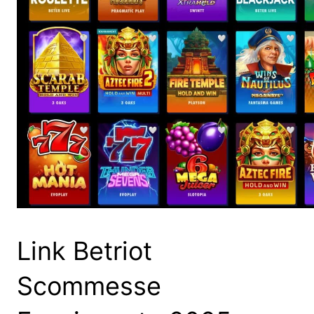
Link Betriot
Scommesse