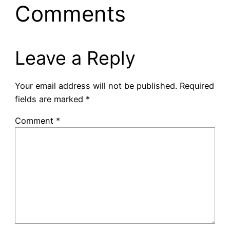
Comments
Leave a Reply
Your email address will not be published.
Required
fields are marked
*
Comment
*