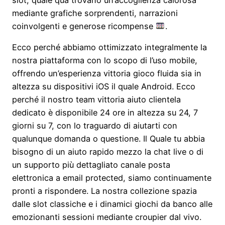
mediante grafiche sorprendenti, narrazioni
coinvolgenti e generose ricompense
.
Ecco perché abbiamo ottimizzato integralmente la
nostra piattaforma con lo scopo di l’uso mobile,
offrendo un’esperienza vittoria gioco fluida sia in
altezza su dispositivi iOS il quale Android. Ecco
perché il nostro team vittoria aiuto clientela
dedicato è disponibile 24 ore in altezza su 24, 7
giorni su 7, con lo traguardo di aiutarti con
qualunque domanda o questione. Il Quale tu abbia
bisogno di un aiuto rapido mezzo la chat live o di
un supporto più dettagliato canale posta
elettronica a email protected, siamo continuamente
pronti a rispondere. La nostra collezione spazia
dalle slot classiche e i dinamici giochi da banco alle
emozionanti sessioni mediante croupier dal vivo.