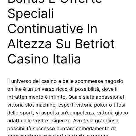
Speciali
Continuative In
Altezza Su Betriot
Casino Italia
Il universo del casinò e delle scommesse negozio
online è un universo ricco di possibilità, dove il
intrattenimento è infinito. Quale siate appassionati
vittoria slot machine, esperti vittoria poker o tifosi
dello sport, vi aspetta un’competenza vittoria gioco
adatta alle vostre esigenze. Avrete la grandiosa
possibilità successo puntare comodamente da