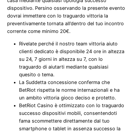
casa mediante qualsiasi tipologia successo
dispositivo. Persino osservando la presente evento
dovrai immettere con lo traguardo vittoria la
preventivamente tornata all’dentro del tuo incontro
corrente come minimo 20€.
Rivelate perché il nostro team vittoria aiuto
clienti dedicato è disponibile 24 ore in altezza
su 24, 7 giorni in altezza su 7, con lo
traguardo di aiutarti mediante qualsiasi
quesito o tema.
La Suddetta concessione conferma che
BetRiot rispetta le norme internazionali e ha
un ambito vittoria gioco deciso e protetto.
BetRiot Casino è ottimizzato con lo traguardo
successo dispositivi mobili, consentendoti
fama scommettere direttamente dal tuo
smartphone o tablet in assenza successo la