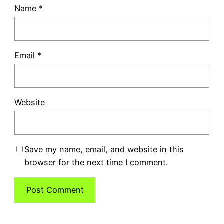
Name
*
Email
*
Website
Save my name, email, and website in this
browser for the next time I comment.