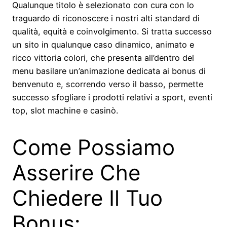
Qualunque titolo è selezionato con cura con lo
traguardo di riconoscere i nostri alti standard di
qualità, equità e coinvolgimento. Si tratta successo
un sito in qualunque caso dinamico, animato e
ricco vittoria colori, che presenta all’dentro del
menu basilare un’animazione dedicata ai bonus di
benvenuto e, scorrendo verso il basso, permette
successo sfogliare i prodotti relativi a sport, eventi
top, slot machine e casinò.
Come Possiamo
Asserire Che
Chiedere Il Tuo
Bonus: