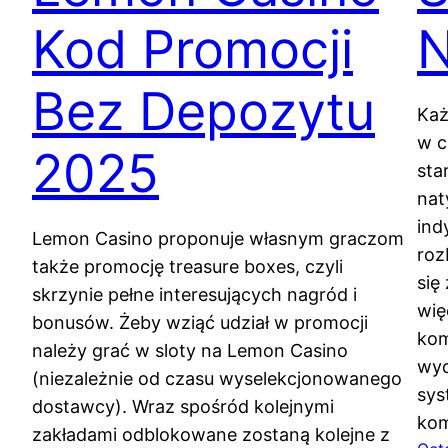
Kod Promocji
N
Bez Depozytu
Każ
w c
2025
sta
nat
ind
Lemon Casino proponuje własnym graczom
roz
także promocję treasure boxes, czyli
się
skrzynie pełne interesujących nagród i
wię
bonusów. Żeby wziąć udział w promocji
kom
należy grać w sloty na Lemon Casino
wyd
(niezależnie od czasu wyselekcjonowanego
sys
dostawcy). Wraz spośród kolejnymi
ko
zakładami odblokowane zostaną kolejne z