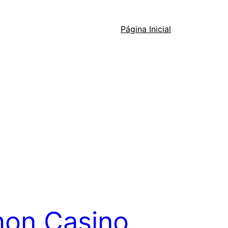
Página Inicial
on Casino