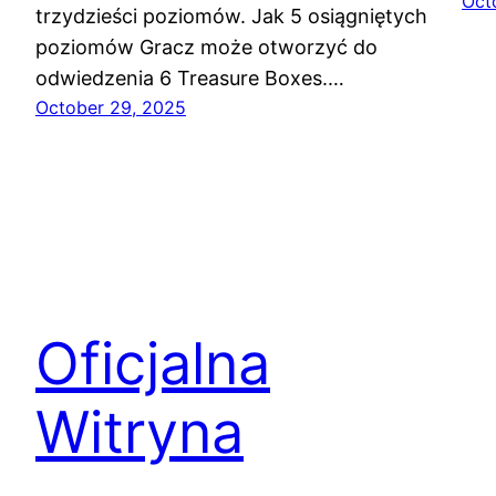
Oct
trzydzieści poziomów. Jak 5 osiągniętych
poziomów Gracz może otworzyć do
odwiedzenia 6 Treasure Boxes.…
October 29, 2025
Oficjalna
Witryna