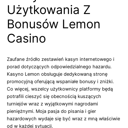
Użytkowania Z
Bonusów Lemon
Casino
Zaufane źródło zestawień kasyn internetowego i
porad dotyczących odpowiedzialnego hazardu.
Kasyno Lemon obsługuje dedykowaną stronę
promocyjną oferującą wspaniałe bonusy i zniżki.
Co więcej, wszelcy użytkownicy platformy będą
potrafili cieszyć się obecnością kuszących
turniejów wraz z wyjątkowymi nagrodami
pieniężnymi. Moja pasja do pisania i gier
hazardowych wydaje się być wraz z mną właściwie
od w każdej sytuacji.