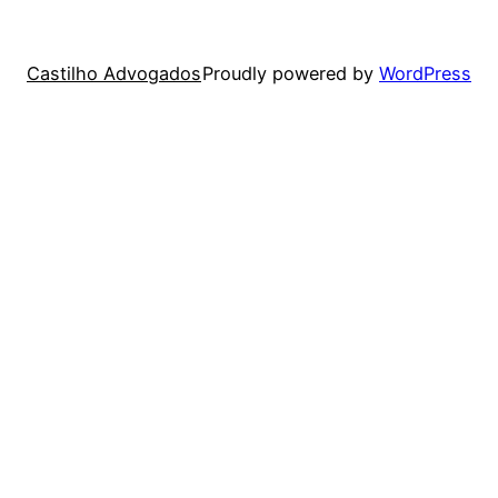
Castilho Advogados
Proudly powered by
WordPress