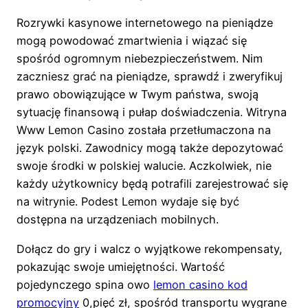
Rozrywki kasynowe internetowego na pieniądze
mogą powodować zmartwienia i wiązać się
spośród ogromnym niebezpieczeństwem. Nim
zaczniesz grać na pieniądze, sprawdź i zweryfikuj
prawo obowiązujące w Twym państwa, swoją
sytuację finansową i pułap doświadczenia. Witryna
Www Lemon Casino została przetłumaczona na
język polski. Zawodnicy mogą także depozytować
swoje środki w polskiej walucie. Aczkolwiek, nie
każdy użytkownicy będą potrafili zarejestrować się
na witrynie. Podest Lemon wydaje się być
dostępna na urządzeniach mobilnych.
Dołącz do gry i walcz o wyjątkowe rekompensaty,
pokazując swoje umiejętności. Wartość
pojedynczego spina owo
lemon casino kod
promocyjny
0,pięć zł, spośród transportu wygrane