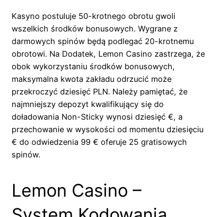
Kasyno postuluje 50-krotnego obrotu gwoli
wszelkich środków bonusowych. Wygrane z
darmowych spinów będą podlegać 20-krotnemu
obrotowi. Na Dodatek, Lemon Casino zastrzega, że
obok wykorzystaniu środków bonusowych,
maksymalna kwota zakładu odrzucić może
przekroczyć dziesięć PLN. Należy pamiętać, że
najmniejszy depozyt kwalifikujący się do
doładowania Non-Sticky wynosi dziesięć €, a
przechowanie w wysokości od momentu dziesięciu
€ do odwiedzenia 99 € oferuje 25 gratisowych
spinów.
Lemon Casino –
System Kodowania