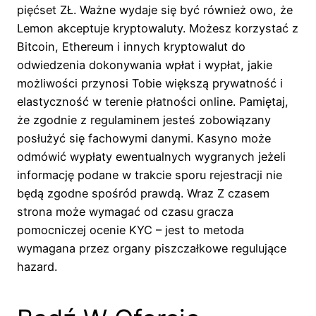
pięćset ZŁ. Ważne wydaje się być również owo, że
Lemon akceptuje kryptowaluty. Możesz korzystać z
Bitcoin, Ethereum i innych kryptowalut do
odwiedzenia dokonywania wpłat i wypłat, jakie
możliwości przynosi Tobie większą prywatność i
elastyczność w terenie płatności online. Pamiętaj,
że zgodnie z regulaminem jesteś zobowiązany
posłużyć się fachowymi danymi. Kasyno może
odmówić wypłaty ewentualnych wygranych jeżeli
informację podane w trakcie sporu rejestracji nie
będą zgodne spośród prawdą. Wraz Z czasem
strona może wymagać od czasu gracza
pomocniczej ocenie KYC – jest to metoda
wymagana przez organy piszczałkowe regulujące
hazard.