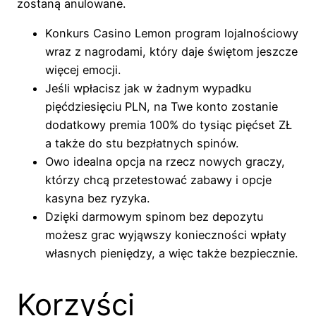
zostaną anulowane.
Konkurs Casino Lemon program lojalnościowy
wraz z nagrodami, który daje świętom jeszcze
więcej emocji.
Jeśli wpłacisz jak w żadnym wypadku
pięćdziesięciu PLN, na Twe konto zostanie
dodatkowy premia 100% do tysiąc pięćset ZŁ
a także do stu bezpłatnych spinów.
Owo idealna opcja na rzecz nowych graczy,
którzy chcą przetestować zabawy i opcje
kasyna bez ryzyka.
Dzięki darmowym spinom bez depozytu
możesz grac wyjąwszy konieczności wpłaty
własnych pieniędzy, a więc także bezpiecznie.
Korzyści