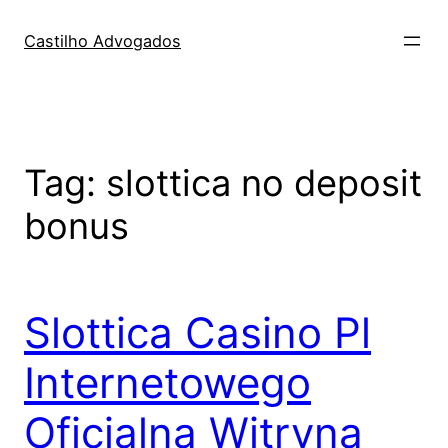
Skip
to
Castilho Advogados
content
Tag:
slottica no deposit
bonus
Slottica Casino Pl
Internetowego
Oficjalna Witryna