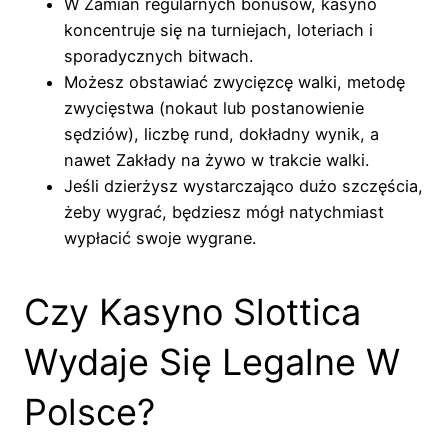
W Zamian regularnych bonusów, kasyno
koncentruje się na turniejach, loteriach i
sporadycznych bitwach.
Możesz obstawiać zwycięzcę walki, metodę
zwycięstwa (nokaut lub postanowienie
sędziów), liczbę rund, dokładny wynik, a
nawet Zakłady na żywo w trakcie walki.
Jeśli dzierżysz wystarczająco dużo szczęścia,
żeby wygrać, będziesz mógł natychmiast
wypłacić swoje wygrane.
Czy Kasyno Slottica
Wydaje Się Legalne W
Polsce?