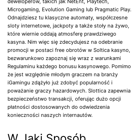
deweloperów, takich jak NetEnt, Playtech,
Microgaming, Evolution Gaming lub Pragmatic Play.
Odnajdziesz tu klasyczne automaty, współczesne
sloty internetowe, jackpoty a także stoły na żywo,
które wiernie oddają atmosferę prawdziwego
kasyna. Nim więc się zdecydujesz na odebranie
promocji w postaci free obrotów w Soltica kasyno,
bezwarunkowo zapoznaj się wraz z warunkami
Regulaminu każdego bonusu kasynowego. Pomimo
że jest względnie młodym graczem na branży
iGamingu zdążyło już zdobyć popularność i
poważanie graczy hazardowych. Slottica zapewnia
bezpieczeństwo transakcji, oferując dużo opcji
płatności dostosowanych do odwiedzenia
konieczności naszych internautów.
W Jaki Sposób