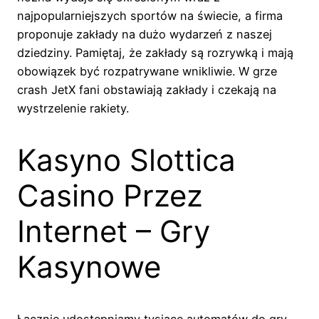
najpopularniejszych sportów na świecie, a firma
proponuje zakłady na dużo wydarzeń z naszej
dziedziny. Pamiętaj, że zakłady są rozrywką i mają
obowiązek być rozpatrywane wnikliwie. W grze
crash JetX fani obstawiają zakłady i czekają na
wystrzelenie rakiety.
Kasyno Slottica
Casino Przez
Internet – Gry
Kasynowe
Łącznie udostępniamy tysiące automatów do gry,