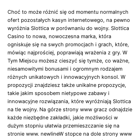
Choć to może różnić się od momentu normalnych
ofert pozostałych kasyn internetowego, na pewno
wyróżnia Slottica w porównaniu do wojny. Slottica
Casino to nowa, nowoczesna marka, która
ogniskuje się na swych promocjach i grach, które,
mówiąc najprościej, poprawiają wrażenia z gry. W
Tym Miejscu możesz cieszyć się tymże, co ważne,
niesamowitymi bonusami i ogromnym rodzajem
różnych unikatowych i innowacyjnych konsol. W
propozycji znajdziesz także unikalne propozycje,
takie jakim sposobem nietypowe zabawy i
innowacyjne rozwiązania, które wyróżniają Slottica
na tle wojny. Na górze strony www gracz odnajdzie
każde niezbędne zakładki, jakie możliwości w
dużym stopniu ułatwia przemieszczanie się na
stronie www. newlineW stopce na dole strony www