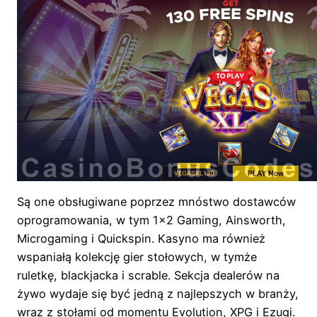
Są one obsługiwane poprzez mnóstwo dostawców
oprogramowania, w tym 1×2 Gaming, Ainsworth,
Microgaming i Quickspin. Kasyno ma również
wspaniałą kolekcję gier stołowych, w tymże
ruletkę, blackjacka i scrable. Sekcja dealerów na
żywo wydaje się być jedną z najlepszych w branży,
wraz z stołami od momentu Evolution, XPG i Ezugi.