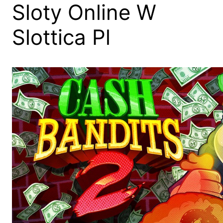
Sloty Online W
Slottica Pl