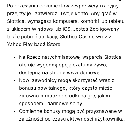
Po przesłaniu dokumentów zespół weryfikacyjny
przejrzy je i zatwierdzi Twoje konto. Aby grać w
Slottica, wymagasz komputera, komórki lub tabletu
z układem Windows lub iOS. Jesteś Zobligowany
także pobrać aplikację Slottica Casino wraz z
Yahoo Play bądź iStore.
Na Rzecz natychmiastowej wsparcia Slottica
oferuje wygodną opcję czatu na żywo,
dostępną na stronie www domowej.
Nowi zawodnicy mogą skorzystać wraz z
bonusu powitalnego, który często mieści
zarówno poboczne środki na grę, jakim
sposobem i darmowe spiny.
Odmienne bonusy mogą być przyznawane w
zależności od czasu aktywności użytkownika.