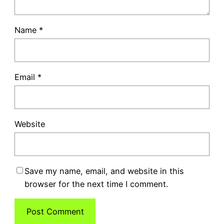
Name
*
Email
*
Website
Save my name, email, and website in this
browser for the next time I comment.