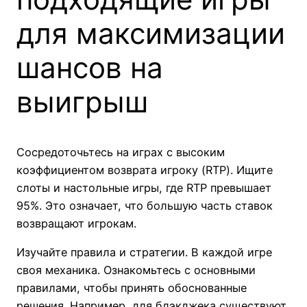
для максимизации
шансов на
выигрыш
Сосредоточьтесь на играх с высоким
коэффициентом возврата игроку (RTP). Ищите
слоты и настольные игры, где RTP превышает
95%. Это означает, что большую часть ставок
возвращают игрокам.
Изучайте правила и стратегии. В каждой игре
своя механика. Ознакомьтесь с основными
правилами, чтобы принять обоснованные
решения. Например, для блэкджека существуют