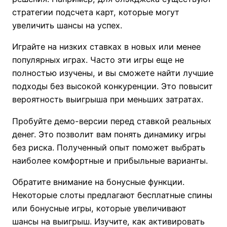
стратегии подсчета карт, которые могут
увеличить шансы на успех.
Играйте на низких ставках в новых или менее
популярных играх. Часто эти игры еще не
полностью изучены, и вы сможете найти лучшие
подходы без высокой конкуренции. Это повысит
вероятность выигрыша при меньших затратах.
Пробуйте демо-версии перед ставкой реальных
денег. Это позволит вам понять динамику игры
без риска. Полученный опыт поможет выбрать
наиболее комфортные и прибыльные варианты.
Обратите внимание на бонусные функции.
Некоторые слоты предлагают бесплатные спины
или бонусные игры, которые увеличивают
шансы на выигрыш. Изучите, как активировать