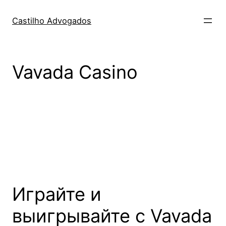
Skip
to
Castilho Advogados
content
Vavada Casino
Играйте и
выигрывайте с Vavada