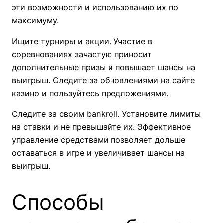
эти возможности и использованию их по
максимуму.
Ищите турниры и акции. Участие в
соревнованиях зачастую приносит
дополнительные призы и повышает шансы на
выигрыш. Следите за обновлениями на сайте
казино и пользуйтесь предложениями.
Следите за своим bankroll. Установите лимиты
на ставки и не превышайте их. Эффективное
управление средствами позволяет дольше
оставаться в игре и увеличивает шансы на
выигрыш.
Способы