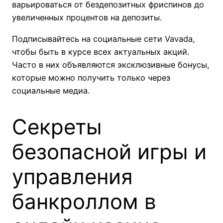
варьироваться от бездепозитных фриспинов до
увеличенных процентов на депозиты.
Подписывайтесь на социальные сети Vavada,
чтобы быть в курсе всех актуальных акций.
Часто в них объявляются эксклюзивные бонусы,
которые можно получить только через
социальные медиа.
Секреты
безопасной игры и
управления
банкроллом в