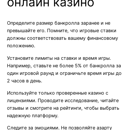
онлайн казино
Определите размер банкролла заранее и не
превышайте его. Помните, что игровые ставки
должны соответствовать вашему финансовому
положению.
Установите лимиты на ставки и время игры.
Например, ставьте не более 5% от банкролла за
один игровой раунд и ограничьте время игры до
2 часов в день.
Используйте только проверенные казино с
лицензиями. Проводите исследование, читайте
отзывы и смотрите на рейтинги, чтобы выбрать
надежную платформу.
Следите за эмоциями. Не позволяйте азарту