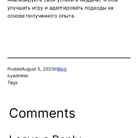
улучшать игру и адаптировать подходы на
основе полученного опыта.
Posted
August 5, 2023
in
Blog
by
admlnlx
Tags:
Comments