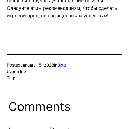
баланс и получать удовольствие от игры.
Следуйте этим рекомендациям, чтобы сделать
игровой процесс насыщенным и успешным!
Posted
January 15, 2023
in
Blog
by
admlnlx
Tags:
Comments