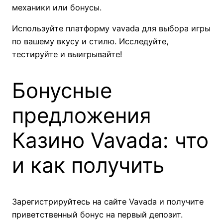
механики или бонусы.
Используйте платформу vavada для выбора игры
по вашему вкусу и стилю. Исследуйте,
тестируйте и выигрывайте!
Бонусные
предложения
Казино Vavada: что
и как получить
Зарегистрируйтесь на сайте Vavada и получите
приветственный бонус на первый депозит.