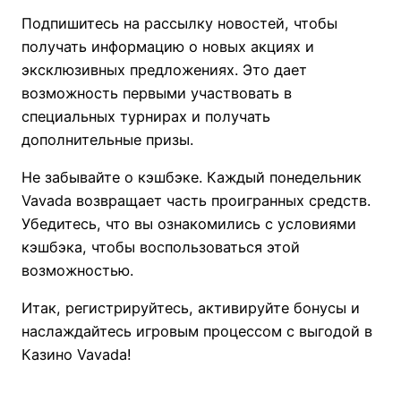
Подпишитесь на рассылку новостей, чтобы
получать информацию о новых акциях и
эксклюзивных предложениях. Это дает
возможность первыми участвовать в
специальных турнирах и получать
дополнительные призы.
Не забывайте о кэшбэке. Каждый понедельник
Vavada возвращает часть проигранных средств.
Убедитесь, что вы ознакомились с условиями
кэшбэка, чтобы воспользоваться этой
возможностью.
Итак, регистрируйтесь, активируйте бонусы и
наслаждайтесь игровым процессом с выгодой в
Казино Vavada!