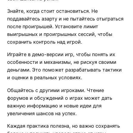
Знайте, когда стоит остановиться. Не
поддавайтесь азарту и не пытайтесь отыграться
после проигрышей. Установите лимит
выигрышных и проигрышных сессий, чтобы
сохранить контроль над игрой.
Играйте в демо-версии игр, чтобы понять их
особенности и механизмы, не рискуя своими
деньгами. Это поможет разрабатывать тактики
и оценки в реальных условиях.
Общайтесь с другими игроками. Чтение
форумов и обсуждений о играх может дать
важную информацию и новые идеи для
увеличения шансов на успех.
Каждая практика полезна, но важно сохранять