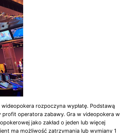
a wideopokera rozpoczyna wypłatę. Podstawą
 profit operatora zabawy. Gra w videopokera w
pokerowej jako zakład o jeden lub więcej
lient ma możliwość zatrzymania lub wymiany 1