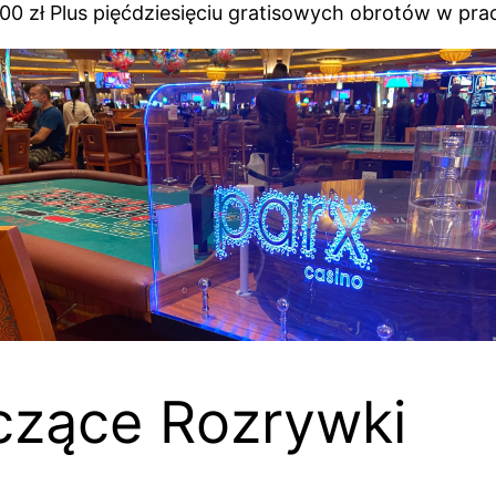
00 zł Plus pięćdziesięciu gratisowych obrotów w 
czące Rozrywki