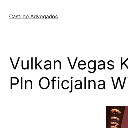
Skip
to
Castilho Advogados
content
Vulkan Vegas K
Pln Oficjalna W