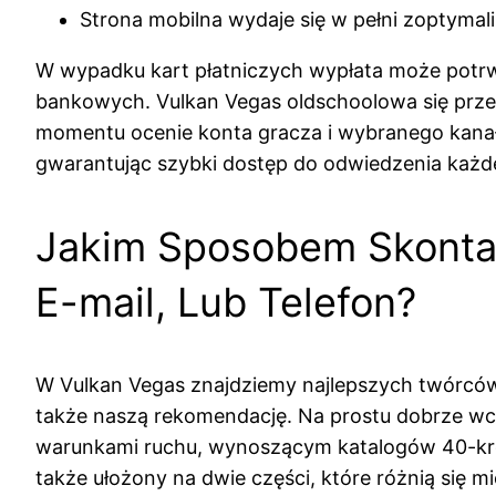
Strona mobilna wydaje się w pełni zoptymal
W wypadku kart płatniczych wypłata może potrw
bankowych. Vulkan Vegas oldschoolowa się prze
momentu ocenie konta gracza i wybranego kanału
gwarantując szybki dostęp do odwiedzenia każde
Jakim Sposobem Skontak
E-mail, Lub Telefon?
W Vulkan Vegas znajdziemy najlepszych twórców w
także naszą rekomendację. Na prostu dobrze wczy
warunkami ruchu, wynoszącym katalogów 40-kro
także ułożony na dwie części, które różnią się 