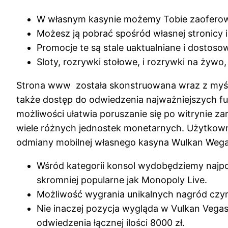
W własnym kasynie możemy Tobie zaoferow
Możesz ją pobrać spośród własnej stronicy 
Promocje te są stale uaktualniane i dost
Sloty, rozrywki stołowe, i rozrywki na żywo
Strona www została skonstruowana wraz z myślą o
także dostęp do odwiedzenia najważniejszych fun
możliwości ułatwia poruszanie się po witrynie 
wiele różnych jednostek monetarnych. Użytkow
odmiany mobilnej własnego kasyna Wulkan Wega
Wśród kategorii konsol wydobędziemy najpopu
skromniej popularne jak Monopoly Live.
Możliwość wygrania unikalnych nagród czyni,
Nie inaczej pozycja wygląda w Vulkan Vega
odwiedzenia łącznej ilości 8000 zł.