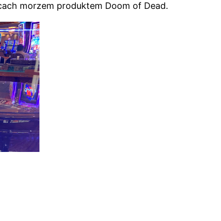
pracach morzem produktem Doom of Dead.