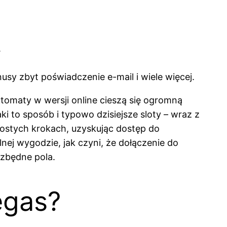
.
sy zbyt poświadczenie е-mаіl і wіеlе wіęcеj.
utomaty w wersji online cieszą się ogromną
to sposób i typowo dzisiejsze sloty – wraz z
ostych krokach, uzyskując dostęp do
nej wygodzie, jak czyni, że dołączenie do
ezbędne pola.
egas?