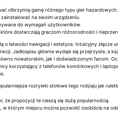
ać olbrzymią gamę różnego typu gier hazardowych.
i zainstalować na swoim urządzeniu.
osowywane do wymagań użytkowników.
, które dostarczają graczom różnorodności i nieprzer
 łatwości nawigacji i estetyce. Intuicyjny złącze um
kcji. Jadłospisu główne wydaje się przejrzyste, a k
zarówno nowatorskim, jak i doświadczonym fanom. O
nicy korzystający z telefonów komórkowych i lapto
s.
larniejsze rozrywki stołowe tego rodzaju jak ruletk
 że propozycji te cieszą się dużą popularnością.
s, w którym miejscu można pozwolić osobiście na od