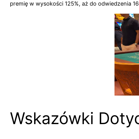
premię w wysokości 125%, aż do odwiedzenia 16
Wskazówki Doty