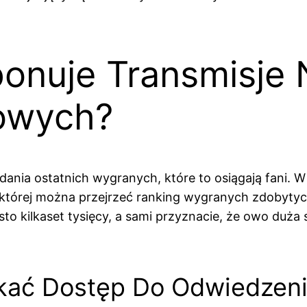
ponuje Transmisje
owych?
nia ostatnich wygranych, które to osiągają fani. 
w której można przejrzeć ranking wygranych zdobyty
to kilkaset tysięcy, a sami przyznacie, że owo duż
ać Dostęp Do Odwiedzen