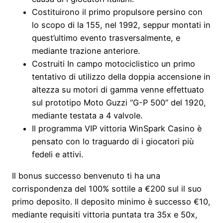
Costituirono il primo propulsore persino con
lo scopo di la 155, nel 1992, seppur montati in
quest’ultimo evento trasversalmente, e
mediante trazione anteriore.
Costruiti In campo motociclistico un primo
tentativo di utilizzo della doppia accensione in
altezza su motori di gamma venne effettuato
sul prototipo Moto Guzzi “G-P 500” del 1920,
mediante testata a 4 valvole.
Il programma VIP vittoria WinSpark Casino è
pensato con lo traguardo di i giocatori più
fedeli e attivi.
Il bonus successo benvenuto ti ha una
corrispondenza del 100% sottile a €200 sul il suo
primo deposito. Il deposito minimo è successo €10,
mediante requisiti vittoria puntata tra 35x e 50x,