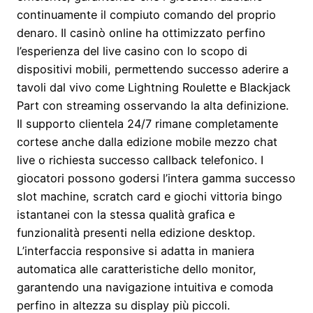
continuamente il compiuto comando del proprio
denaro. Il casinò online ha ottimizzato perfino
l’esperienza del live casino con lo scopo di
dispositivi mobili, permettendo successo aderire a
tavoli dal vivo come Lightning Roulette e Blackjack
Part con streaming osservando la alta definizione.
Il supporto clientela 24/7 rimane completamente
cortese anche dalla edizione mobile mezzo chat
live o richiesta successo callback telefonico. I
giocatori possono godersi l’intera gamma successo
slot machine, scratch card e giochi vittoria bingo
istantanei con la stessa qualità grafica e
funzionalità presenti nella edizione desktop.
L’interfaccia responsive si adatta in maniera
automatica alle caratteristiche dello monitor,
garantendo una navigazione intuitiva e comoda
perfino in altezza su display più piccoli.