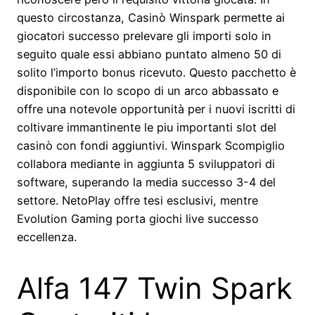
questo circostanza, Casinò Winspark permette ai
giocatori successo prelevare gli importi solo in
seguito quale essi abbiano puntato almeno 50 di
solito l’importo bonus ricevuto. Questo pacchetto è
disponibile con lo scopo di un arco abbassato e
offre una notevole opportunità per i nuovi iscritti di
coltivare immantinente le piu importanti slot del
casinò con fondi aggiuntivi. Winspark Scompiglio
collabora mediante in aggiunta 5 sviluppatori di
software, superando la media successo 3-4 del
settore. NetoPlay offre tesi esclusivi, mentre
Evolution Gaming porta giochi live successo
eccellenza.
Alfa 147 Twin Spark