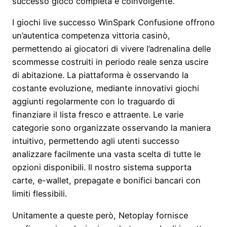
successo gioco completa e coinvolgente.
I giochi live successo WinSpark Confusione offrono
un’autentica competenza vittoria casinò,
permettendo ai giocatori di vivere l’adrenalina delle
scommesse costruiti in periodo reale senza uscire
di abitazione. La piattaforma è osservando la
costante evoluzione, mediante innovativi giochi
aggiunti regolarmente con lo traguardo di
finanziare il lista fresco e attraente. Le varie
categorie sono organizzate osservando la maniera
intuitivo, permettendo agli utenti successo
analizzare facilmente una vasta scelta di tutte le
opzioni disponibili. Il nostro sistema supporta
carte, e-wallet, prepagate e bonifici bancari con
limiti flessibili.
Unitamente a queste però, Netoplay fornisce