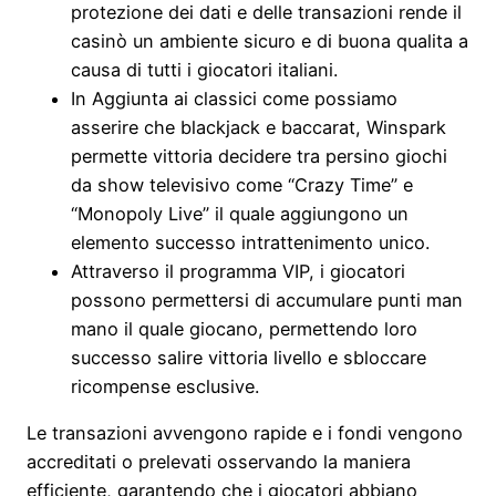
protezione dei dati e delle transazioni rende il
casinò un ambiente sicuro e di buona qualita a
causa di tutti i giocatori italiani.
In Aggiunta ai classici come possiamo
asserire che blackjack e baccarat, Winspark
permette vittoria decidere tra persino giochi
da show televisivo come “Crazy Time” e
“Monopoly Live” il quale aggiungono un
elemento successo intrattenimento unico.
Attraverso il programma VIP, i giocatori
possono permettersi di accumulare punti man
mano il quale giocano, permettendo loro
successo salire vittoria livello e sbloccare
ricompense esclusive.
Le transazioni avvengono rapide e i fondi vengono
accreditati o prelevati osservando la maniera
efficiente, garantendo che i giocatori abbiano