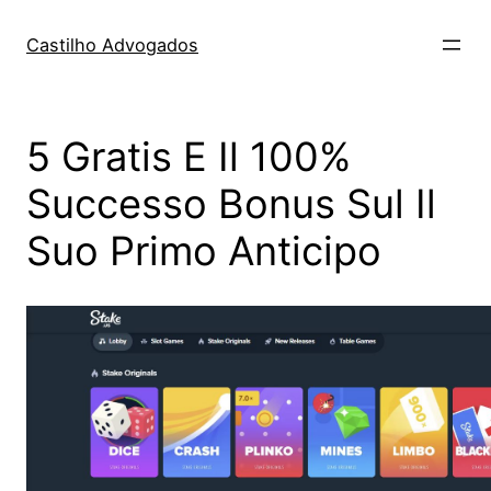
Skip
to
Castilho Advogados
content
5 Gratis E Il 100%
Successo Bonus Sul Il
Suo Primo Anticipo