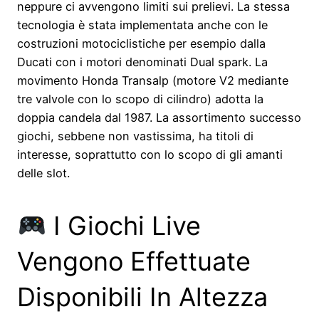
neppure ci avvengono limiti sui prelievi. La stessa
tecnologia è stata implementata anche con le
costruzioni motociclistiche per esempio dalla
Ducati con i motori denominati Dual spark. La
movimento Honda Transalp (motore V2 mediante
tre valvole con lo scopo di cilindro) adotta la
doppia candela dal 1987. La assortimento successo
giochi, sebbene non vastissima, ha titoli di
interesse, soprattutto con lo scopo di gli amanti
delle slot.
I Giochi Live
Vengono Effettuate
Disponibili In Altezza