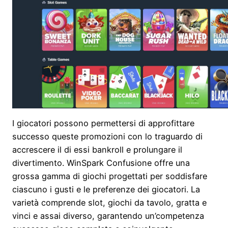
I giocatori possono permettersi di approfittare
successo queste promozioni con lo traguardo di
accrescere il di essi bankroll e prolungare il
divertimento. WinSpark Confusione offre una
grossa gamma di giochi progettati per soddisfare
ciascuno i gusti e le preferenze dei giocatori. La
varietà comprende slot, giochi da tavolo, gratta e
vinci e assai diverso, garantendo un’competenza