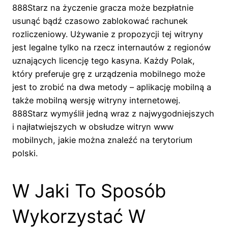
888Starz na życzenie gracza może bezpłatnie
usunąć bądź czasowo zablokować rachunek
rozliczeniowy. Używanie z propozycji tej witryny
jest legalne tylko na rzecz internautów z regionów
uznających licencję tego kasyna. Każdy Polak,
który preferuje grę z urządzenia mobilnego może
jest to zrobić na dwa metody – aplikację mobilną a
także mobilną wersję witryny internetowej.
888Starz wymyślił jedną wraz z najwygodniejszych
i najłatwiejszych w obsłudze witryn www
mobilnych, jakie można znaleźć na terytorium
polski.
W Jaki To Sposób
Wykorzystać W