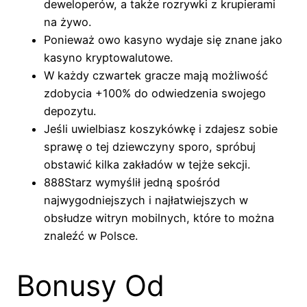
deweloperów, a także rozrywki z krupierami
na żywo.
Ponieważ owo kasyno wydaje się znane jako
kasyno kryptowalutowe.
W każdy czwartek gracze mają możliwość
zdobycia +100% do odwiedzenia swojego
depozytu.
Jeśli uwielbiasz koszykówkę i zdajesz sobie
sprawę o tej dziewczyny sporo, spróbuj
obstawić kilka zakładów w tejże sekcji.
888Starz wymyślił jedną spośród
najwygodniejszych i najłatwiejszych w
obsłudze witryn mobilnych, które to można
znaleźć w Polsce.
Bonusy Od