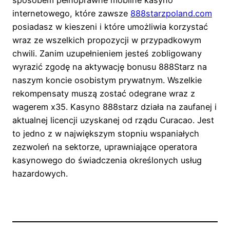
internetowego, które zawsze
888starzpoland.com
posiadasz w kieszeni i które umożliwia korzystać
wraz ze wszelkich propozycji w przypadkowym
chwili. Zanim uzupełnieniem jesteś zobligowany
wyrazić zgodę na aktywację bonusu 888Starz na
naszym koncie osobistym prywatnym. Wszelkie
rekompensaty muszą zostać odegrane wraz z
wagerem x35. Kasyno 888starz działa na zaufanej i
aktualnej licencji uzyskanej od rządu Curacao. Jest
to jedno z w największym stopniu wspaniałych
zezwoleń na sektorze, uprawniające operatora
kasynowego do świadczenia określonych usług
hazardowych.