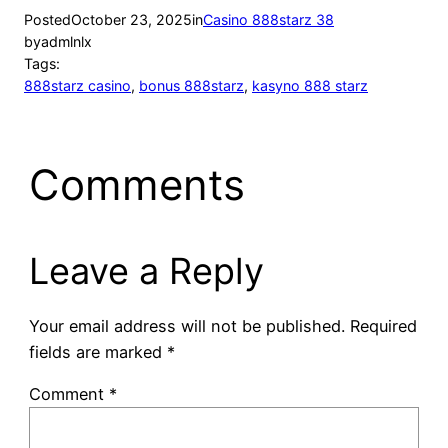
Posted
October 23, 2025
in
Casino 888starz 38
by
admlnlx
Tags:
888starz casino
, 
bonus 888starz
, 
kasyno 888 starz
Comments
Leave a Reply
Your email address will not be published.
Required
fields are marked
*
Comment
*