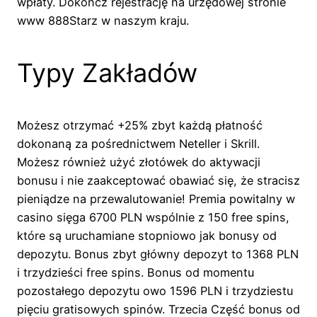
wpłaty. Dokończ rejestrację na urzędowej stronie
www 888Starz w naszym kraju.
Typy Zakładów
Możesz otrzymać +25% zbyt każdą płatność
dokonaną za pośrednictwem Neteller i Skrill.
Możesz również użyć złotówek do aktywacji
bonusu i nie zaakceptować obawiać się, że stracisz
pieniądze na przewalutowanie! Premia powitalny w
casino sięga 6700 PLN wspólnie z 150 free spins,
które są uruchamiane stopniowo jak bonusy od
depozytu. Bonus zbyt główny depozyt to 1368 PLN
i trzydzieści free spins. Bonus od momentu
pozostałego depozytu owo 1596 PLN i trzydziestu
pięciu gratisowych spinów. Trzecia Część bonus od