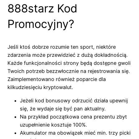
888starz Kod
Promocyjny?
Jeśli ktoś dobrze rozumie ten sport, niektóre
zdarzenia może przewidzieć z dużą dokładnością.
Każde funkcjonalności strony będą dostępne gwoli
Twoich potrzeb bezzwłocznie na rejestrowania się.
Zaimplementowano również poparcie dla
kilkudziesięciu kryptowalut.
Jeżeli kod bonusowy odrzucić działa upewnij
się, że wydaje się być pan aktualny.
Na przykład początkowa cena prezentu zbyt
uzupełnienie kosztuje 100%.
Akumulator ma obowiązek mieć min. trzy picki