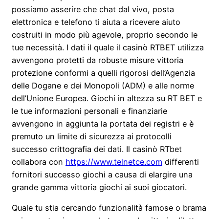
possiamo asserire che chat dal vivo, posta
elettronica e telefono ti aiuta a ricevere aiuto
costruiti in modo più agevole, proprio secondo le
tue necessità. I dati il quale il casinò RTBET utilizza
avvengono protetti da robuste misure vittoria
protezione conformi a quelli rigorosi dell’Agenzia
delle Dogane e dei Monopoli (ADM) e alle norme
dell’Unione Europea. Giochi in altezza su RT BET e
le tue informazioni personali e finanziarie
avvengono in aggiunta la portata dei registri e è
premuto un limite di sicurezza ai protocolli
successo crittografia dei dati. Il casinò RTbet
collabora con
https://www.telnetce.com
differenti
fornitori successo giochi a causa di elargire una
grande gamma vittoria giochi ai suoi giocatori.
Quale tu stia cercando funzionalità famose o brama