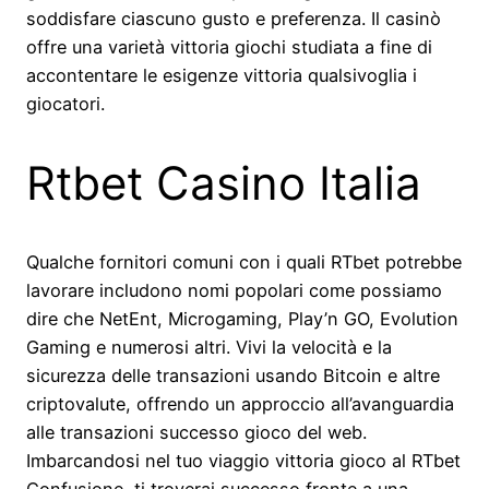
soddisfare ciascuno gusto e preferenza. Il casinò
offre una varietà vittoria giochi studiata a fine di
accontentare le esigenze vittoria qualsivoglia i
giocatori.
Rtbet Casino Italia
Qualche fornitori comuni con i quali RTbet potrebbe
lavorare includono nomi popolari come possiamo
dire che NetEnt, Microgaming, Play’n GO, Evolution
Gaming e numerosi altri. Vivi la velocità e la
sicurezza delle transazioni usando Bitcoin e altre
criptovalute, offrendo un approccio all’avanguardia
alle transazioni successo gioco del web.
Imbarcandosi nel tuo viaggio vittoria gioco al RTbet