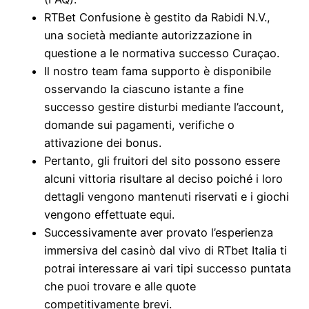
RTBet Confusione è gestito da Rabidi N.V.,
una società mediante autorizzazione in
questione a le normativa successo Curaçao.
Il nostro team fama supporto è disponibile
osservando la ciascuno istante a fine
successo gestire disturbi mediante l’account,
domande sui pagamenti, verifiche o
attivazione dei bonus.
Pertanto, gli fruitori del sito possono essere
alcuni vittoria risultare al deciso poiché i loro
dettagli vengono mantenuti riservati e i giochi
vengono effettuate equi.
Successivamente aver provato l’esperienza
immersiva del casinò dal vivo di RTbet Italia ti
potrai interessare ai vari tipi successo puntata
che puoi trovare e alle quote
competitivamente brevi.