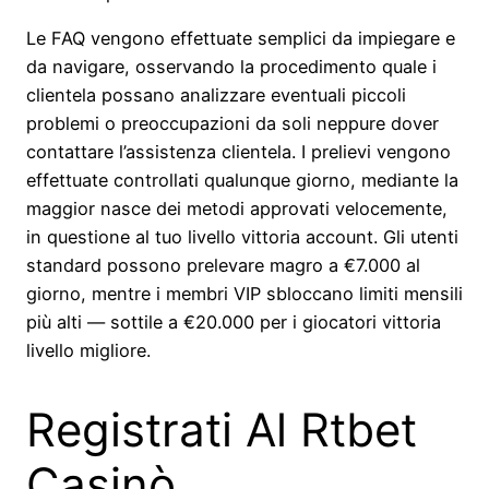
Le FAQ vengono effettuate semplici da impiegare e
da navigare, osservando la procedimento quale i
clientela possano analizzare eventuali piccoli
problemi o preoccupazioni da soli neppure dover
contattare l’assistenza clientela. I prelievi vengono
effettuate controllati qualunque giorno, mediante la
maggior nasce dei metodi approvati velocemente,
in questione al tuo livello vittoria account. Gli utenti
standard possono prelevare magro a €7.000 al
giorno, mentre i membri VIP sbloccano limiti mensili
più alti — sottile a €20.000 per i giocatori vittoria
livello migliore.
Registrati Al Rtbet
Casinò