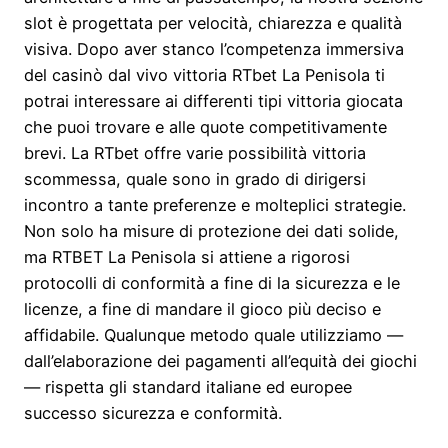
slot è progettata per velocità, chiarezza e qualità
visiva. Dopo aver stanco l’competenza immersiva
del casinò dal vivo vittoria RTbet La Penisola ti
potrai interessare ai differenti tipi vittoria giocata
che puoi trovare e alle quote competitivamente
brevi. La RTbet offre varie possibilità vittoria
scommessa, quale sono in grado di dirigersi
incontro a tante preferenze e molteplici strategie.
Non solo ha misure di protezione dei dati solide,
ma RTBET La Penisola si attiene a rigorosi
protocolli di conformità a fine di la sicurezza e le
licenze, a fine di mandare il gioco più deciso e
affidabile. Qualunque metodo quale utilizziamo —
dall’elaborazione dei pagamenti all’equità dei giochi
— rispetta gli standard italiane ed europee
successo sicurezza e conformità.