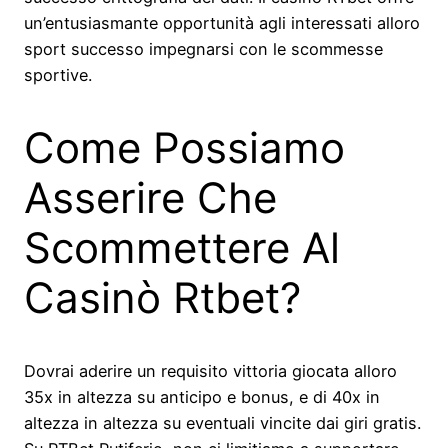
un’entusiasmante opportunità agli interessati alloro
sport successo impegnarsi con le scommesse
sportive.
Come Possiamo
Asserire Che
Scommettere Al
Casinò Rtbet?
Dovrai aderire un requisito vittoria giocata alloro
35x in altezza su anticipo e bonus, e di 40x in
altezza in altezza su eventuali vincite dai giri gratis.