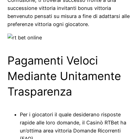
Confusione, ti troverai successo fronte a una
successione vittoria invitanti bonus vittoria
benvenuto pensati su misura a fine di adattarsi alle
preferenze vittoria ogni giocatore.
Pagamenti Veloci
Mediante Unitamente
Trasparenza
Per i giocatori il quale desiderano risposte
rapide alle loro domande, il Casinò RTBet ha
un’ottima area vittoria Domande Ricorrenti
(FAQ).