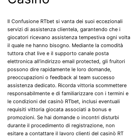
Il Confusione RTbet si vanta dei suoi eccezionali
servizi di assistenza clientela, garantendo che i
giocatori ricevano assistenza tempestiva ogni volta
il quale ne hanno bisogno. Mediante la comodità
tuttora chat live e il supporto canale posta
elettronica all’indirizzo email protected, gli fruitori
possono dire rapidamente le loro domande,
preoccupazioni o feedback al team successo
assistenza dedicato. Ricorda vittoria scommettere
responsabilmente e di familiarizzare con i termini e
le condizioni del casinò RTbet, inclusi eventuali
requisiti vittoria giocata associati a bonus e
promozioni. Se hai domande o incontri disturbi
durante il procedimento di registrazione, non
esitare a contattare il lavoro clienti del casinò RT