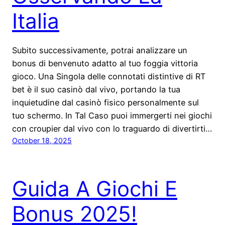
Italia
Subito successivamente, potrai analizzare un
bonus di benvenuto adatto al tuo foggia vittoria
gioco. Una Singola delle connotati distintive di RT
bet è il suo casinò dal vivo, portando la tua
inquietudine dal casinò fisico personalmente sul
tuo schermo. In Tal Caso puoi immergerti nei giochi
con croupier dal vivo con lo traguardo di divertirti…
October 18, 2025
Guida A Giochi E
Bonus 2025!