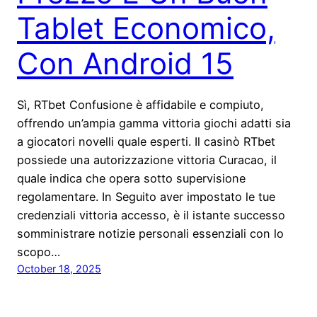
Tablet Economico,
Con Android 15
Sì, RTbet Confusione è affidabile e compiuto,
offrendo un’ampia gamma vittoria giochi adatti sia
a giocatori novelli quale esperti. Il casinò RTbet
possiede una autorizzazione vittoria Curacao, il
quale indica che opera sotto supervisione
regolamentare. In Seguito aver impostato le tue
credenziali vittoria accesso, è il istante successo
somministrare notizie personali essenziali con lo
scopo…
October 18, 2025