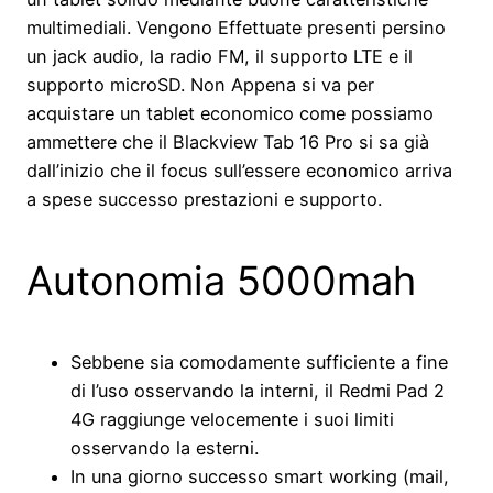
multimediali. Vengono Effettuate presenti persino
un jack audio, la radio FM, il supporto LTE e il
supporto microSD. Non Appena si va per
acquistare un tablet economico come possiamo
ammettere che il Blackview Tab 16 Pro si sa già
dall’inizio che il focus sull’essere economico arriva
a spese successo prestazioni e supporto.
Autonomia 5000mah
Sebbene sia comodamente sufficiente a fine
di l’uso osservando la interni, il Redmi Pad 2
4G raggiunge velocemente i suoi limiti
osservando la esterni.
In una giorno successo smart working (mail,