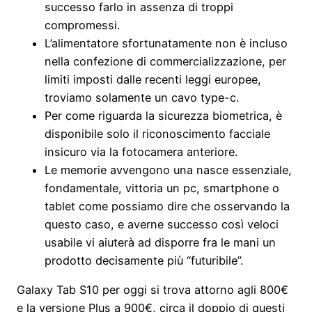
successo farlo in assenza di troppi
compromessi.
L’alimentatore sfortunatamente non è incluso
nella confezione di commercializzazione, per
limiti imposti dalle recenti leggi europee,
troviamo solamente un cavo type-c.
Per come riguarda la sicurezza biometrica, è
disponibile solo il riconoscimento facciale
insicuro via la fotocamera anteriore.
Le memorie avvengono una nasce essenziale,
fondamentale, vittoria un pc, smartphone o
tablet come possiamo dire che osservando la
questo caso, e averne successo così veloci
usabile vi aiuterà ad disporre fra le mani un
prodotto decisamente più “futuribile”.
Galaxy Tab S10 per oggi si trova attorno agli 800€
e la versione Plus a 900€, circa il doppio di questi