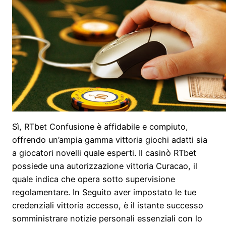
Sì, RTbet Confusione è affidabile e compiuto,
offrendo un’ampia gamma vittoria giochi adatti sia
a giocatori novelli quale esperti. Il casinò RTbet
possiede una autorizzazione vittoria Curacao, il
quale indica che opera sotto supervisione
regolamentare. In Seguito aver impostato le tue
credenziali vittoria accesso, è il istante successo
somministrare notizie personali essenziali con lo