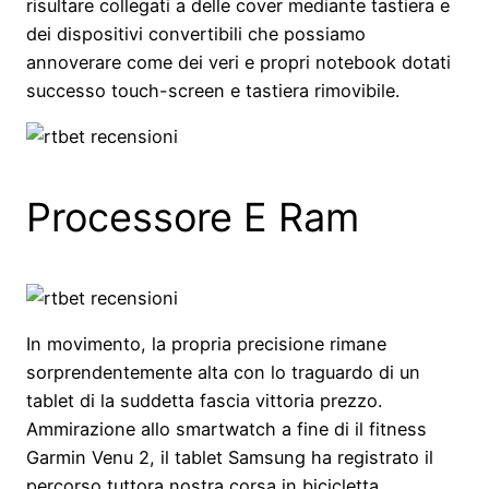
risultare collegati a delle cover mediante tastiera e
dei dispositivi convertibili che possiamo
annoverare come dei veri e propri notebook dotati
successo touch-screen e tastiera rimovibile.
Processore E Ram
In movimento, la propria precisione rimane
sorprendentemente alta con lo traguardo di un
tablet di la suddetta fascia vittoria prezzo.
Ammirazione allo smartwatch a fine di il fitness
Garmin Venu 2, il tablet Samsung ha registrato il
percorso tuttora nostra corsa in bicicletta