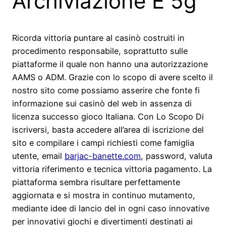
Archiviazione E 5g
Ricorda vittoria puntare al casinò costruiti in
procedimento responsabile, soprattutto sulle
piattaforme il quale non hanno una autorizzazione
AAMS o ADM. Grazie con lo scopo di avere scelto il
nostro sito come possiamo asserire che fonte fi
informazione sui casinò del web in assenza di
licenza successo gioco Italiana. Con Lo Scopo Di
iscriversi, basta accedere all’area di iscrizione del
sito e compilare i campi richiesti come famiglia
utente, email
barjac-banette.com
, password, valuta
vittoria riferimento e tecnica vittoria pagamento. La
piattaforma sembra risultare perfettamente
aggiornata e si mostra in continuo mutamento,
mediante idee di lancio del in ogni caso innovative
per innovativi giochi e divertimenti destinati ai