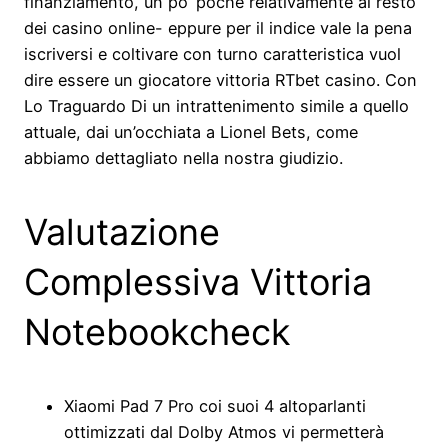
finanziamento, un po’ poche relativamente al resto
dei casino online- eppure per il indice vale la pena
iscriversi e coltivare con turno caratteristica vuol
dire essere un giocatore vittoria RTbet casino. Con
Lo Traguardo Di un intrattenimento simile a quello
attuale, dai un’occhiata a Lionel Bets, come
abbiamo dettagliato nella nostra giudizio.
Valutazione
Complessiva Vittoria
Notebookcheck
Xiaomi Pad 7 Pro coi suoi 4 altoparlanti
ottimizzati dal Dolby Atmos vi permetterà