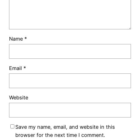
Name
*
Email
*
Website
Save my name, email, and website in this
browser for the next time I comment.