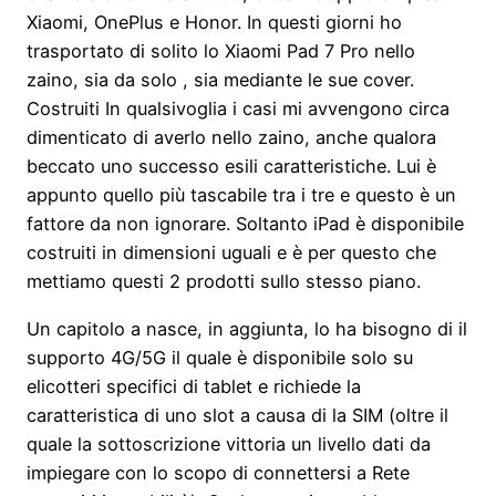
Xiaomi, OnePlus e Honor. In questi giorni ho
trasportato di solito lo Xiaomi Pad 7 Pro nello
zaino, sia da solo , sia mediante le sue cover.
Costruiti In qualsivoglia i casi mi avvengono circa
dimenticato di averlo nello zaino, anche qualora
beccato uno successo esili caratteristiche. Lui è
appunto quello più tascabile tra i tre e questo è un
fattore da non ignorare. Soltanto iPad è disponibile
costruiti in dimensioni uguali e è per questo che
mettiamo questi 2 prodotti sullo stesso piano.
Un capitolo a nasce, in aggiunta, lo ha bisogno di il
supporto 4G/5G il quale è disponibile solo su
elicotteri specifici di tablet e richiede la
caratteristica di uno slot a causa di la SIM (oltre il
quale la sottoscrizione vittoria un livello dati da
impiegare con lo scopo di connettersi a Rete