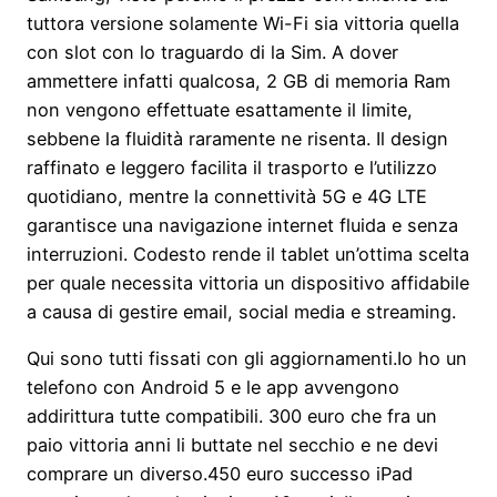
tuttora versione solamente Wi-Fi sia vittoria quella
con slot con lo traguardo di la Sim. A dover
ammettere infatti qualcosa, 2 GB di memoria Ram
non vengono effettuate esattamente il limite,
sebbene la fluidità raramente ne risenta. Il design
raffinato e leggero facilita il trasporto e l’utilizzo
quotidiano, mentre la connettività 5G e 4G LTE
garantisce una navigazione internet fluida e senza
interruzioni. Codesto rende il tablet un’ottima scelta
per quale necessita vittoria un dispositivo affidabile
a causa di gestire email, social media e streaming.
Qui sono tutti fissati con gli aggiornamenti.Io ho un
telefono con Android 5 e le app avvengono
addirittura tutte compatibili. 300 euro che fra un
paio vittoria anni li buttate nel secchio e ne devi
comprare un diverso.450 euro successo iPad