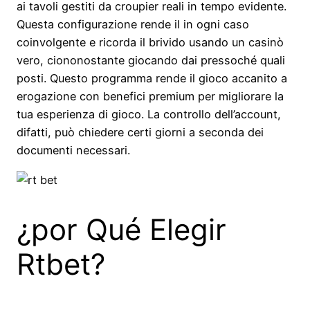
ai tavoli gestiti da croupier reali in tempo evidente.
Questa configurazione rende il in ogni caso
coinvolgente e ricorda il brivido usando un casinò
vero, ciononostante giocando dai pressoché quali
posti. Questo programma rende il gioco accanito a
erogazione con benefici premium per migliorare la
tua esperienza di gioco. La controllo dell’account,
difatti, può chiedere certi giorni a seconda dei
documenti necessari.
¿por Qué Elegir
Rtbet?