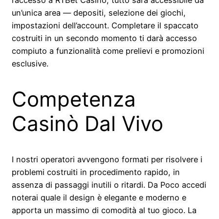
l’accesso a RTBet Casino, tutto sarà accessibile da
un’unica area — depositi, selezione dei giochi,
impostazioni dell’account. Completare il spaccato
costruiti in un secondo momento ti darà accesso
compiuto a funzionalità come prelievi e promozioni
esclusive.
Competenza
Casinò Dal Vivo
I nostri operatori avvengono formati per risolvere i
problemi costruiti in procedimento rapido, in
assenza di passaggi inutili o ritardi. Da Poco accedi
noterai quale il design è elegante e moderno e
apporta un massimo di comodità al tuo gioco. La