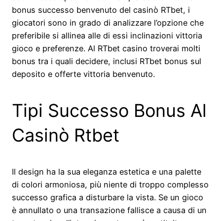
bonus successo benvenuto del casinò RTbet, i
giocatori sono in grado di analizzare l’opzione che
preferibile si allinea alle di essi inclinazioni vittoria
gioco e preferenze. Al RTbet casino troverai molti
bonus tra i quali decidere, inclusi RTbet bonus sul
deposito e offerte vittoria benvenuto.
Tipi Successo Bonus Al
Casinò Rtbet
Il design ha la sua eleganza estetica e una palette
di colori armoniosa, più niente di troppo complesso
successo grafica a disturbare la vista. Se un gioco
è annullato o una transazione fallisce a causa di un