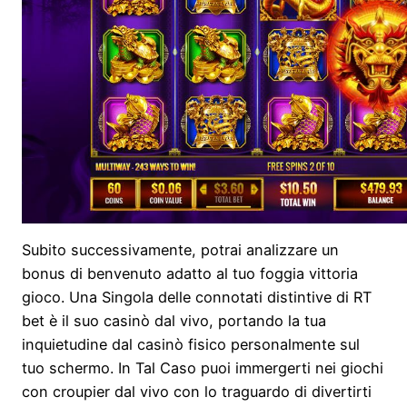
Subito successivamente, potrai analizzare un
bonus di benvenuto adatto al tuo foggia vittoria
gioco. Una Singola delle connotati distintive di RT
bet è il suo casinò dal vivo, portando la tua
inquietudine dal casinò fisico personalmente sul
tuo schermo. In Tal Caso puoi immergerti nei giochi
con croupier dal vivo con lo traguardo di divertirti