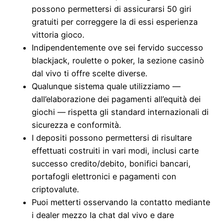
possono permettersi di assicurarsi 50 giri
gratuiti per correggere la di essi esperienza
vittoria gioco.
Indipendentemente ove sei fervido successo
blackjack, roulette o poker, la sezione casinò
dal vivo ti offre scelte diverse.
Qualunque sistema quale utilizziamo —
dall’elaborazione dei pagamenti all’equità dei
giochi — rispetta gli standard internazionali di
sicurezza e conformità.
I depositi possono permettersi di risultare
effettuati costruiti in vari modi, inclusi carte
successo credito/debito, bonifici bancari,
portafogli elettronici e pagamenti con
criptovalute.
Puoi metterti osservando la contatto mediante
i dealer mezzo la chat dal vivo e dare