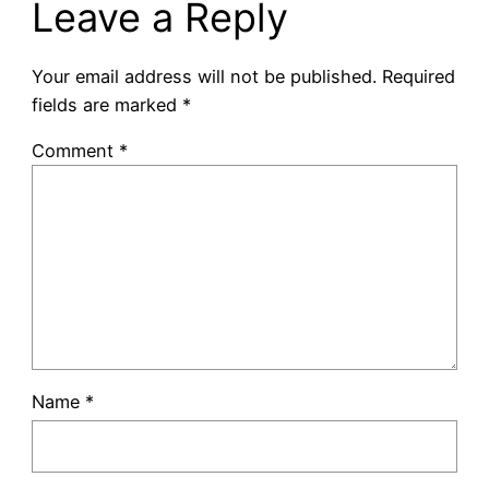
Leave a Reply
Your email address will not be published.
Required
fields are marked
*
Comment
*
Name
*