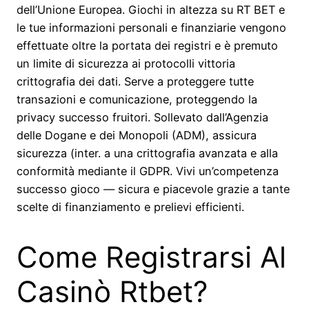
dell’Unione Europea. Giochi in altezza su RT BET e
le tue informazioni personali e finanziarie vengono
effettuate oltre la portata dei registri e è premuto
un limite di sicurezza ai protocolli vittoria
crittografia dei dati. Serve a proteggere tutte
transazioni e comunicazione, proteggendo la
privacy successo fruitori. Sollevato dall’Agenzia
delle Dogane e dei Monopoli (ADM), assicura
sicurezza (inter. a una crittografia avanzata e alla
conformità mediante il GDPR. Vivi un’competenza
successo gioco — sicura e piacevole grazie a tante
scelte di finanziamento e prelievi efficienti.
Come Registrarsi Al
Casinò Rtbet?