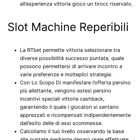
all’esperienza vittoria gioco un tirocc riservato.
Slot Machine Reperibili
La RTbet permette vittoria selezionare tra
diverse possibilità successo puntata, quale
possono permettersi di arrivare incontro a
varie preferenze e molteplici strategie.
Con Lo Scopo Di manifestare l’offerta persino
più allettante, vengono estesi persino
incentivi speciali vittoria cashback,
garantendo il quale i giocatori si sentano
apprezzati e ricompensati indipendentemente
dall’esito delle di essi scommesse.
Calcoliamo il tuo livello osservando la base
alle puntate mediante denaro reale effettuate