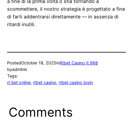
a fine di la prima volta o stia tornando a
scommettere, il nostro strategia è progettato a fine
di farti addentrarsi direttamente — in assenza di
ritardi inutili.
Posted
October 18, 2025
in
Rtbet Casino It 968
by
admlnlx
Tags:
rt bet online
, 
rtbet casino
, 
rtbet casino login
Comments