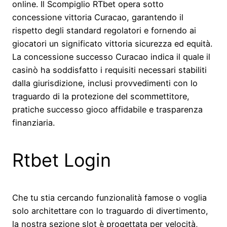
online. Il Scompiglio RTbet opera sotto
concessione vittoria Curacao, garantendo il
rispetto degli standard regolatori e fornendo ai
giocatori un significato vittoria sicurezza ed equità.
La concessione successo Curacao indica il quale il
casinò ha soddisfatto i requisiti necessari stabiliti
dalla giurisdizione, inclusi provvedimenti con lo
traguardo di la protezione del scommettitore,
pratiche successo gioco affidabile e trasparenza
finanziaria.
Rtbet Login
Che tu stia cercando funzionalità famose o voglia
solo architettare con lo traguardo di divertimento,
la nostra sezione slot è progettata per velocità,